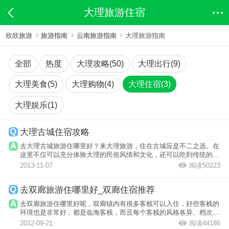
大理旅游住宿
欣欣旅游
旅游指南
云南旅游指南
大理旅游指南
全部
热度
大理攻略(50)
大理出行(9)
大理美食(5)
大理购物(4)
大理住宿(3)
大理娱乐(1)
大理古城住宿攻略
去大理古城旅游住哪里好？来大理旅游，住在古城应是不二之选。在
这里不仅可以充分体验大理的民俗风情和文化，还可以吃到传统的白
族美食。
2013-11-07
阅读50223
去双廊旅游住哪里好_双廊住宿推荐
去双廊旅游住哪里好呢，双廊镇内有很多客栈可以入住，好些客栈的
环境也是非常好，都是临海客栈，而且每个客栈的风格各异、档次也
不尽相同，...
2012-09-21
阅读44186