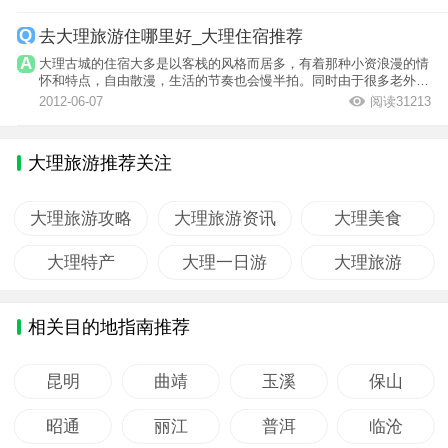
去大理旅游住哪里好_大理住宿推荐
大理古城的住宿大多是以客栈的风格而居多，有着那种小资浪漫的情
怀和特点，自由散漫，生活的节奏也会慢半拍。同时由于很多老外长
期居住于此...
2012-06-07
阅读31213
大理旅游推荐关注
大理旅游攻略
大理旅游资讯
大理美食
大理特产
大理一日游
大理旅游
相关目的地指南推荐
昆明
曲靖
玉溪
保山
昭通
丽江
普洱
临沧