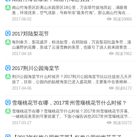
南山竹海景区距离山水园景区18公里，万亩翠竹拔地而起，满眼青
葱，环境优美，空气清新，号称华东“最美竹海”。那么南山竹海在哪
里，南山竹...
2017-06-02
阅读10866
2017郑陆梨花节
每到春天，梨花盛开，粉淡如雪，在郑陆镇，万亩梨花吐蕊争芳，漫
山遍野的花瓣，形成了云漫雪舞的美景，也吸引了游人前来踏青赏
花。那么2017...
2017-04-18
阅读7062
2017荆川公园海棠节
荆川公园海棠节什么时候开？2017荆川公园海棠节比以往提前几天开
放了，目前，公园内的贴梗海棠已进入盛花期，主要集中在香樟林附
近；精美的...
2017-04-06
阅读6172
雪堰桃花节在哪，2017常州雪堰桃花节什么时候？
雪堰桃花节在哪？雪堰桃花节什么时候？2017常州雪堰桃花节开幕,
一睹桃花美景的可要抓紧了。下面小编告诉您2017常州雪堰桃花节的
时间、地点...
2017-03-27
阅读10272