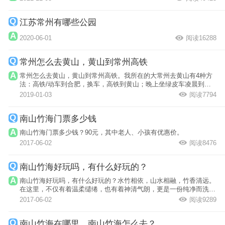
江苏常州有哪些公园
2020-06-01
阅读16288
常州怎么去黄山，黄山到常州高铁
常州怎么去黄山，黄山到常州高铁。我所在的大常州去黄山有4种方
法：高铁/动车到合肥，换车，高铁到黄山；晚上坐绿皮车凌晨到黄
山
2019-01-03
阅读7794
南山竹海门票多少钱
南山竹海门票多少钱？90元，其中老人、小孩有优惠价。
2017-06-02
阅读8476
南山竹海好玩吗，有什么好玩的？
南山竹海好玩吗，有什么好玩的？水竹相依，山水相融，竹香清远。
在这里，不仅有着温柔缱绻，也有着神清气朗，更是一份纯净而洗练
的美。
2017-06-02
阅读9289
南山竹海在哪里，南山竹海怎么去？