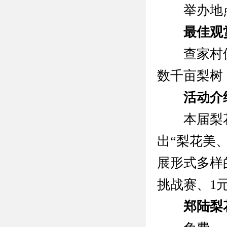
举办地点
最佳观
查家村位
数千亩梨树
活动介
本届梨花节
出“梨花美
展形式多样
挑战赛、1
郑陆梨