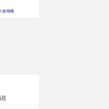
9 咨询哦
消息