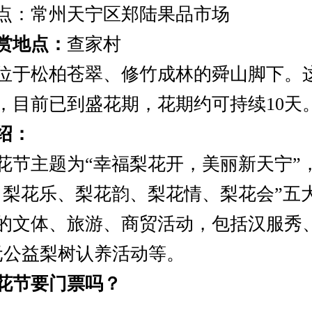
：常州天宁区郑陆果品市场
赏地点：
查家村
于松柏苍翠、修竹成林的舜山脚下。
，目前已到盛花期，花期约可持续10天
绍：
主题为“幸福梨花开，美丽新天宁”
、梨花乐、梨花韵、梨花情、梨花会”五
的文体、旅游、商贸活动，包括汉服秀
元公益梨树认养活动等。
花节要门票吗？