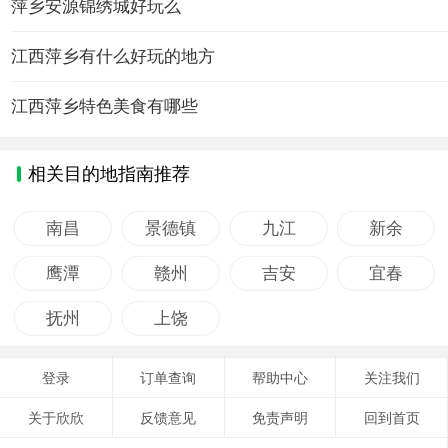
萍乡安源锦绣城好玩么
江西萍乡有什么好玩的地方
江西萍乡特色美食有哪些
相关目的地指南推荐
南昌
景德镇
九江
新余
鹰潭
赣州
吉安
宜春
抚州
上饶
登录
订单查询
帮助中心
关注我们
关于欣欣
反馈意见
免责声明
回到首页