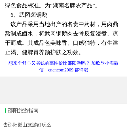
绿色食品标准。为“湖南名牌农产品”。
6、武冈卤铜鹅
该产品采用当地出产的名贵中药材，用卤鼎
熬制成卤水，将武冈铜鹅肉去骨反复浸煮、凉
干而成。其成品色美味香、口感独特，有生津
止渴、健脾胃养颜护肤之功效。
想来个舒心又省钱的高性价比邵阳游吗？ 加欣欣小海微
信：cncncom2009 咨询哦
邵阳旅游指南
去邵阳崀山旅游好玩么