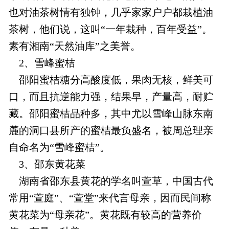
也对油茶树情有独钟，几乎家家户户都栽植油
茶树，他们说，这叫“一年栽种，百年受益”。
素有湘南“天然油库”之美誉。
2、雪峰蜜桔
邵阳蜜桔糖分高酸度低，果肉无核，鲜美可
口，而且抗逆能力强，结果早，产量高，耐贮
藏。邵阳蜜桔品种多，其中尤以雪峰山脉东南
麓的洞口县所产的蜜桔最负盛名，被周总理亲
自命名为“雪峰蜜桔”。
3、邵东黄花菜
湖南省邵东县黄花的学名叫萱草，中国古代
常用“萱庭”、“萱堂”来代言母亲，因而民间称
黄花菜为“母亲花”。黄花既有较高的营养价