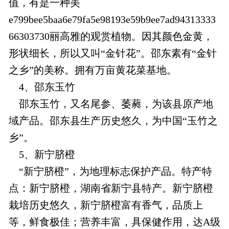
值，有是一种美
e799bee5baa6e79fa5e98193e59b9ee7ad94313333
66303730丽高雅的观赏植物。因其颜色金黄，
形状细长，所以又叫“金针花”。邵东素有“金针
之乡”的美称。拥有万亩黄花菜基地。
4、邵东玉竹
邵东玉竹，又名尾参、萎蕤，为该县原产地
域产品。邵东县生产历史悠久，为中国“玉竹之
乡”。
5、新宁脐橙
“新宁脐橙”，为地理标志保护产品。特产特
点：新宁脐橙，湖南省新宁县特产。新宁脐橙
栽培历史悠久，新宁脐橙富有香气，品质上
等，鲜食极佳；营养丰富，具保健作用，达A级