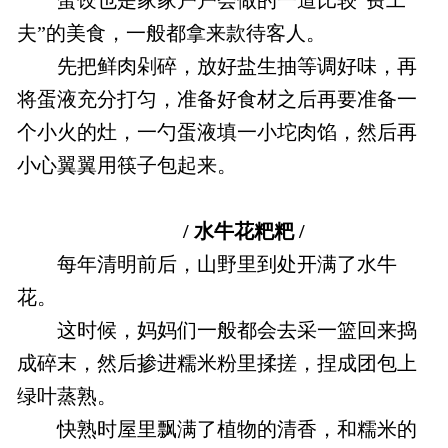
夫”的美食，一般都拿来款待客人。
先把鲜肉剁碎，放好盐生抽等调好味，再
将蛋液充分打匀，准备好食材之后再要准备一
个小火的灶，一勺蛋液填一小坨肉馅，然后再
小心翼翼用筷子包起来。
/ 水牛花粑粑 /
每年清明前后，山野里到处开满了水牛
花。
这时候，妈妈们一般都会去采一篮回来捣
成碎末，然后掺进糯米粉里揉搓，捏成团包上
绿叶蒸熟。
快熟时屋里飘满了植物的清香，和糯米的