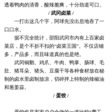
透着鸭肉的清香，酸辣脆爽，十分劲道可口。
/ 武冈卤菜 /
一打出这几个字，阿球先没出息地吞了一
口口水。
据不完全统计，邵阳武冈市内有上百家卤
菜店，是个不折不扣的“卤菜王国”。不仅店铺
多，产品多，而且味道真的也是绝。
武冈铜鹅、鸡爪、牛肉、鸭掌、肠球、毛
肚、猪耳朵、猪头、豆腐干等各种食材放在秘
制的卤水里卤制放凉，切碎拌上特制的辣椒油
和葱姜蒜。
/ 蛋饺 /
蛋饺也是家家户户会做的一道比较“费工