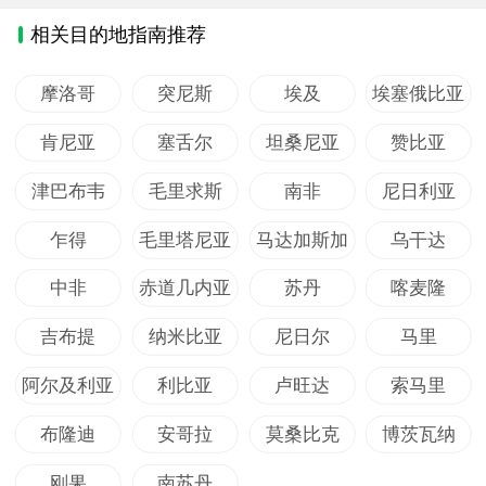
相关目的地指南推荐
摩洛哥
突尼斯
埃及
埃塞俄比亚
肯尼亚
塞舌尔
坦桑尼亚
赞比亚
津巴布韦
毛里求斯
南非
尼日利亚
乍得
毛里塔尼亚
马达加斯加
乌干达
中非
赤道几内亚
苏丹
喀麦隆
吉布提
纳米比亚
尼日尔
马里
阿尔及利亚
利比亚
卢旺达
索马里
布隆迪
安哥拉
莫桑比克
博茨瓦纳
刚果
南苏丹