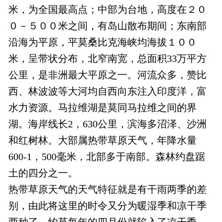
米，为全国最高点；中部为台地，高度在２０
０－５００米之间，有岛山散布期间；东南部
沿海为平原，平莫桑比克海峡均海拔１００
米，呈带状分布，北窄南宽，总面积33万平方
公里，是非洲最大平原之一。河流众多，赞比
西、林波波等大河均自西向东注入印度洋，富
水力资源。马拉维湖是莫同马拉维之间的界
湖。海岸线长2，630公里，滨海多沼泽、沙洲
和红树林。大部属热带草原天气，年降水量
600-1，500毫米，北部多于南部。森林约盘踞
土的四分之一。
热带草原天气的天气特征就是有干雨两季的差
别，由此将这里的时令又分为暖湿季和凉干季
两种了，约莫每年的四月份就陷入了凉干季，