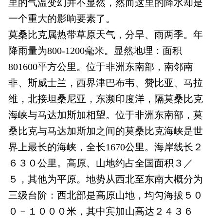
里的气温变幻并不显然，然而这里的降水却是
一个重大的影响要素了。
莫桑比克属热带草原天气，分旱、雨两季。年
降雨量为800-1200毫米。显然地理：面积
801600平方公里。位于非洲东南部，南邻南
非、斯威士兰，西界津巴布韦、赞比亚、马拉
维，北接坦桑尼亚，东濒印度洋，隔莫桑比克
海峡与马达加斯加相望。位于非洲东南部，莫
桑比克与马达加斯加之间的莫桑比克海峡是世
界上最长的海峡，全长1670公里。海岸线长２
６３０公里。高原、山地约占全国面积３／
５，其他为平原。地势从西北至东南大概分为
三级台阶：西北部是高原山地，均匀海拔５０
０－１０００米，其中宾加山高达２４３６