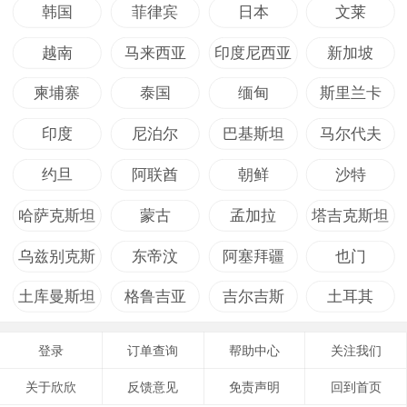
韩国
菲律宾
日本
文莱
越南
马来西亚
印度尼西亚
新加坡
柬埔寨
泰国
缅甸
斯里兰卡
印度
尼泊尔
巴基斯坦
马尔代夫
约旦
阿联酋
朝鲜
沙特
哈萨克斯坦
蒙古
孟加拉
塔吉克斯坦
乌兹别克斯
东帝汶
阿塞拜疆
也门
坦
土库曼斯坦
格鲁吉亚
吉尔吉斯
土耳其
登录
订单查询
帮助中心
关注我们
关于欣欣
反馈意见
免责声明
回到首页