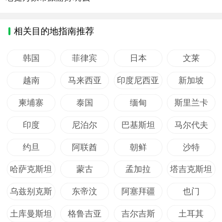
相关目的地指南推荐
韩国
菲律宾
日本
文莱
越南
马来西亚
印度尼西亚
新加坡
柬埔寨
泰国
缅甸
斯里兰卡
印度
尼泊尔
巴基斯坦
马尔代夫
约旦
阿联酋
朝鲜
沙特
哈萨克斯坦
蒙古
孟加拉
塔吉克斯坦
乌兹别克斯
东帝汶
阿塞拜疆
也门
坦
土库曼斯坦
格鲁吉亚
吉尔吉斯
土耳其