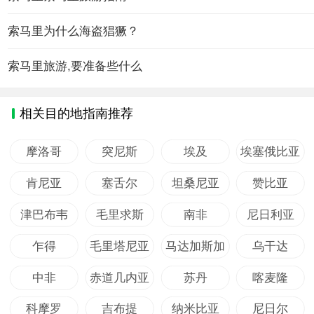
索马里为什么海盗猖獗？
索马里旅游,要准备些什么
相关目的地指南推荐
摩洛哥
突尼斯
埃及
埃塞俄比亚
肯尼亚
塞舌尔
坦桑尼亚
赞比亚
津巴布韦
毛里求斯
南非
尼日利亚
乍得
毛里塔尼亚
马达加斯加
乌干达
中非
赤道几内亚
苏丹
喀麦隆
科摩罗
吉布提
纳米比亚
尼日尔