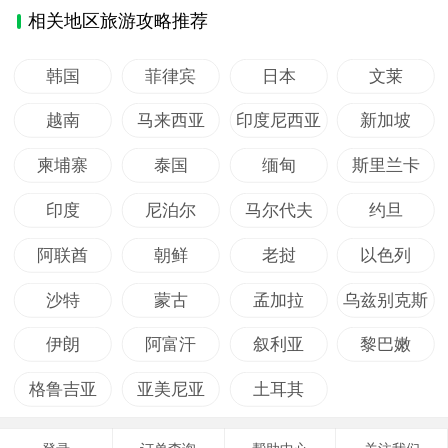
相关地区旅游攻略推荐
韩国
菲律宾
日本
文莱
越南
马来西亚
印度尼西亚
新加坡
柬埔寨
泰国
缅甸
斯里兰卡
印度
尼泊尔
马尔代夫
约旦
阿联酋
朝鲜
老挝
以色列
沙特
蒙古
孟加拉
乌兹别克斯
坦
伊朗
阿富汗
叙利亚
黎巴嫩
格鲁吉亚
亚美尼亚
土耳其