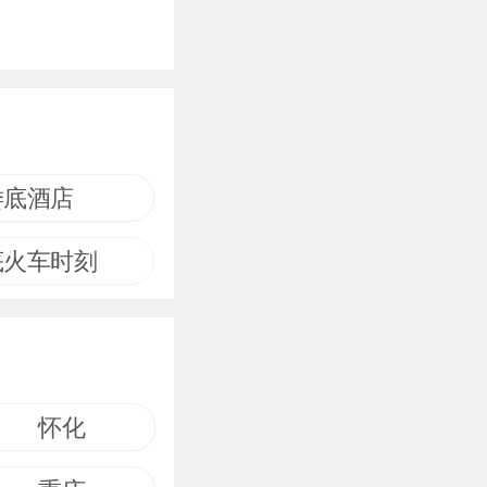
娄底酒店
底火车时刻
怀化