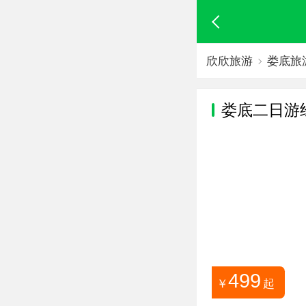
欣欣旅游
娄底旅
娄底
二日游
499
￥
起