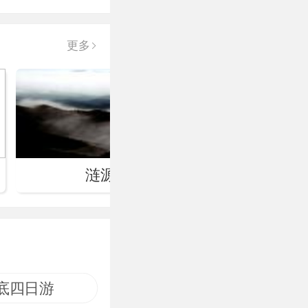
更多
涟源龙山
油
底四日游