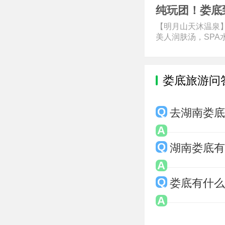
纯玩团！娄底
【明月山天沐温泉
美人润肤汤，SPA水
娄底旅游问
去湖南娄
湖南娄底
娄底有什