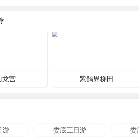
荐
山龙宫
紫鹊界梯田
日游
娄底三日游
娄