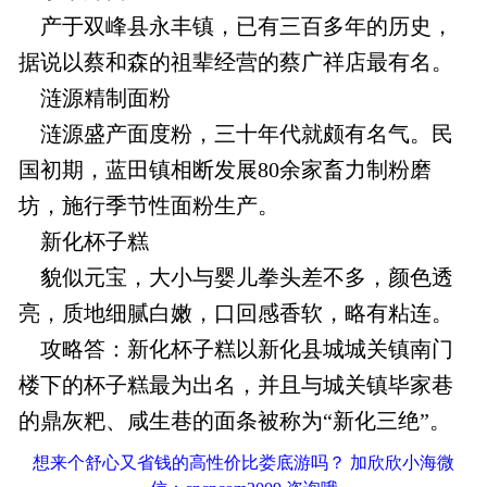
产于双峰县永丰镇，已有三百多年的历史，
据说以蔡和森的祖辈经营的蔡广祥店最有名。
涟源精制面粉
涟源盛产面度粉，三十年代就颇有名气。民
国初期，蓝田镇相断发展80余家畜力制粉磨
坊，施行季节性面粉生产。
新化杯子糕
貌似元宝，大小与婴儿拳头差不多，颜色透
亮，质地细腻白嫩，口回感香软，略有粘连。
攻略答：新化杯子糕以新化县城城关镇南门
楼下的杯子糕最为出名，并且与城关镇毕家巷
的鼎灰粑、咸生巷的面条被称为“新化三绝”。
想来个舒心又省钱的高性价比娄底游吗？ 加欣欣小海微