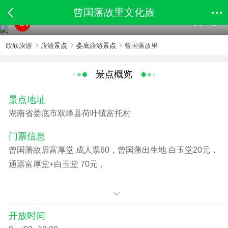
曾国藩故里文化旅
共15张
4A
欣欣旅游
旅游景点
娄底旅游景点
曾国藩故里
景点概览
景点地址
湖南省娄底市双峰县荷叶镇富托村
门票信息
曾国藩故居富厚堂 成人票60，曾国藩出生地 白玉堂20元，
通票富厚堂+白玉堂 70元，
开放时间