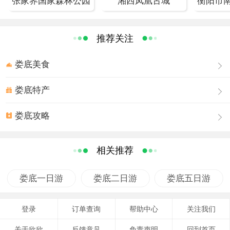
张家界国家森林公园
湘西凤凰古城
富厚堂等曾国藩故里文化旅游资源，以曾国藩思
想文化为核心，立足曾国藩品牌及其文化资源，
推荐关注
深度挖掘与综合开发，以国际化视野和大旅游战
略来谋划布局的，按国家5A级旅游景区的标准投
娄底美食
资开发，愿景是将曾国藩故里打造成集曾国藩家
娄底特产
教文化、中华传统文化体验、文化创意、教育培
训、健康医养、修身养心、旅游度假于一体，国
娄底攻略
际领先、国内一流的国家级文化旅游示范园区、
相关推荐
中国传统文化精品旅游目的地和中南乃至全国新
的度假养心圣地。
娄底一日游
娄底二日游
娄底五日游
中国最后一座乡间侯府——富厚堂
<?
xml:namespace prefix = o ns = "urn:schemas-
登录
订单查询
帮助中心
关注我们
microsoft-com:office:office" />
关于欣欣
反馈意见
免责声明
回到首页