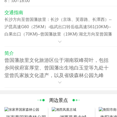
8：:00--18:00
交通指南
长沙方向至曾国藩故里：长沙（京珠、芙蓉路、长潭西）--
沪昆高速G60（25KM）-临武出口转岳临高速S61(10KM)--
白果出口（70KM)--曾国藩故里（19KM) 湖北方向至曾国藩
故里：武汉--京珠高速G4（25KM)--沪昆高速G60(360KM)-
临武出口转岳临高速S61（10KM)--白果出口（70KM)--曾
简介
国藩故里（19KM) 广东方向至曾国藩故里：广州-京珠高速
曾国藩故里文化旅游区位于湖南双峰荷叶，包括
G4(30KM)-泉南高速G72(490KM)-岳临高速S61(30KM)--白
乡间侯府富厚堂、曾国藩出生地白玉堂等九处十
果出口（65KM)--曾国藩故里（19KM) 上海方向至曾国藩故
堂曾氏家族文化遗产，以及省级森林公园九峰
里，上海--沪昆高速G60(20KM)-临武出口转岳临高速
山、天然象形石林石鸡寨等自然景观。其中，核
S61(10KM)-白果出口（70KM)--曾国藩故里（19KM) 广西
心景区富厚堂为全国重点文物保护单位，国家4A
方向至曾国藩故里，桂林--泉南高速G72(60KM)-岳临高速
级旅游景区。曾国藩故里景区为湖湘文化旅游最
周边景点
S61(230KM)-白果出口（65KM)--曾国藩故里（19KM)
热门景区之一，被列为湖南省精品旅游线路。
曾国藩故里文化旅游区依托国家级文物保护单位