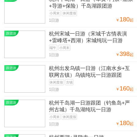
+导游+保险）千岛湖跟团游
小周末
休闲度假
180
￥
起
1日游
杭州宋城一日游（宋城千古情表演
跟团游
+雷峰塔+西湖）宋城纯玩一日游
端午
小周末
398
￥
起
1日游
杭州出发乌镇一日游（江南水乡+互
跟团游
联网古镇）乌镇纯玩一日游跟团
休闲度假
古镇
160
￥
起
1日游
杭州千岛湖一日游跟团（钓鱼岛+严
跟团游
州古城）千岛湖纯玩一日游
小周末
休闲度假
180
￥
起
1日游