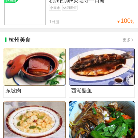
杭州西湖+灵隐寺一日游
跟团游
小周末
休闲度假
100
￥
起
1日游
杭州美食
更多
东坡肉
西湖醋鱼