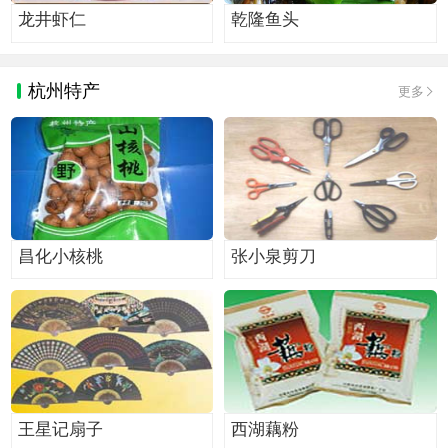
龙井虾仁
乾隆鱼头
杭州特产
更多
昌化小核桃
张小泉剪刀
王星记扇子
西湖藕粉