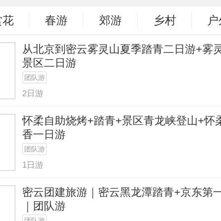
赏花
春游
郊游
乡村
户
从北京到密云雾灵山夏季踏青二日游+雾
景区二日游
团队游
2日游
怀柔自助烧烤+踏青+景区青龙峡登山+怀
香一日游
团队游
1日游
密云团建旅游｜密云黑龙潭踏青+京东第
｜团队游
团队游