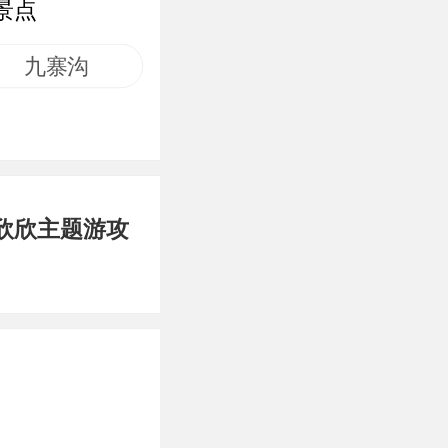
景点
九寨沟
欣欣主题游攻