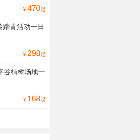
470
￥
起
峰岭踏青活动一日
298
￥
起
平谷植树场地一
168
￥
起