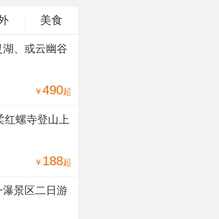
外
美食
灵湖、或云幽谷
490
￥
起
柔红螺寺登山上
188
￥
起
一瀑景区二日游