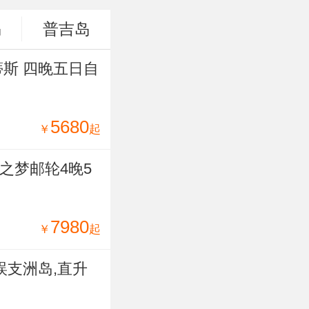
岛
普吉岛
蒂斯 四晚五日自
5680
￥
起
之梦邮轮4晚5
7980
￥
起
蜈支洲岛,直升