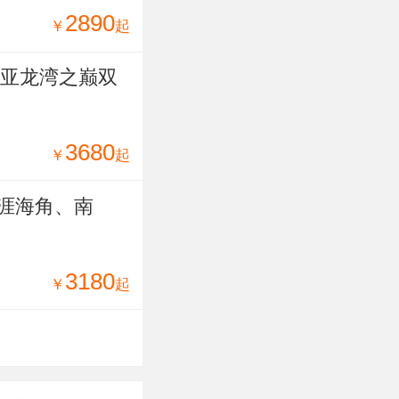
2890
￥
起
临亚龙湾之巅双
3680
￥
起
涯海角、南
3180
￥
起