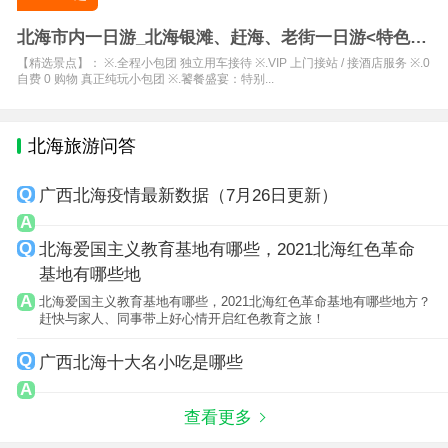
北海市内一日游_北海银滩、赶海、老街一日游<特色美
食海鲜餐>
【精选景点】： ※.全程小包团 独立用车接待 ※.VIP 上门接站 / 接酒店服务 ※.0
自费 0 购物 真正纯玩小包团 ※.饕餐盛宴：特别...
北海旅游问答
广西北海疫情最新数据（7月26日更新）
北海爱国主义教育基地有哪些，2021北海红色革命
基地有哪些地
北海爱国主义教育基地有哪些，2021北海红色革命基地有哪些地方？
赶快与家人、同事带上好心情开启红色教育之旅！
广西北海十大名小吃是哪些
查看更多