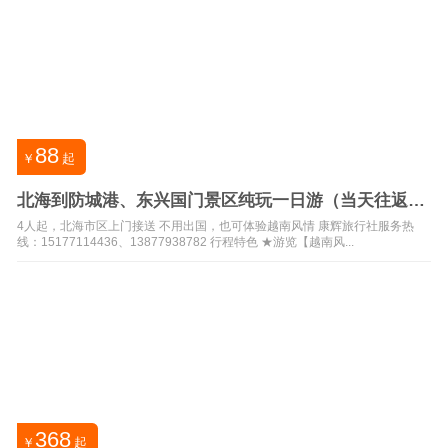
88
￥
起
北海到防城港、东兴国门景区纯玩一日游（当天往返，
含中餐）
4人起，北海市区上门接送 不用出国，也可体验越南风情 康辉旅行社服务热
线：15177114436、13877938782 行程特色 ★游览【越南风...
368
￥
起