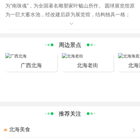
为“南珠魂”，为全国著名雕塑家叶毓山所作。 圆球展览馆原
为一巨大蓄水池，经改建后辟为展览馆，结构独具一格；
紧邻是下沉喷泉广场，为周未举行广场文艺晚会之用。该
广场在广西数一数二。
北部湾广场地处北海市中心，广场中央矗立着15米高的
周边景点
巨型人工珠贝雕塑“南珠魂”，是北海的城市标志。广场周围
则是北海市最繁华的商业区，有启东商城、新力百货商业
广西北海
北海老街
北海
广场等大型购物场所。
“南珠魂”雕塑以水池、珠贝、人像作素材，表达大海、珍
珠、劳动者的主题。雕塑的底座是一座喷水池，当中竖立
着钢筋水泥制成的三面一体的珍珠贝。珍珠贝壳向三面张
开，当中镶嵌着一颗不锈钢制造的“大珍珠”，水池里有三尊
大型青铜雕像。
推荐关注
北部湾广场虽然并不是很大，但因为地处商业中心，周
边吃饭、娱乐、购物都很方便，茶余饭后来广场走走、看
北海美食
看喷泉，感觉不错。