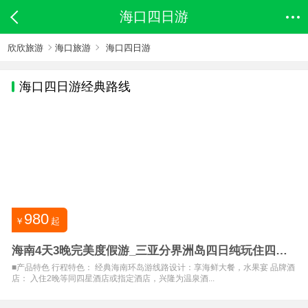
海口四日游
欣欣旅游
海口旅游
海口四日游
海口
四日游经典路线
980
￥
起
海南4天3晚完美度假游_三亚分界洲岛四日纯玩住四星
酒店游
■产品特色 行程特色： 经典海南环岛游线路设计：享海鲜大餐，水果宴 品牌酒
店： 入住2晚等同四星酒店或指定酒店，兴隆为温泉酒...