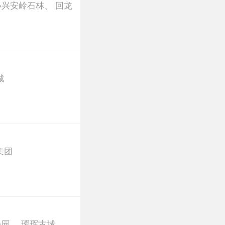
小兴安岭石林
、
回龙
城
集团
公园
、
瑷珲古城