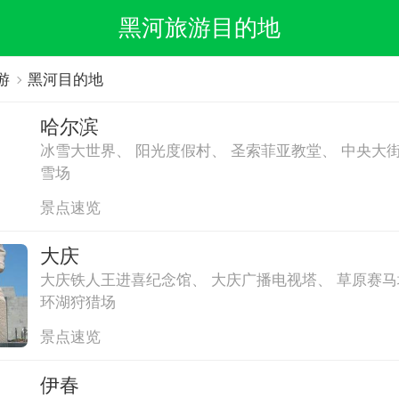
黑河旅游目的地
游
黑河目的地
哈尔滨
冰雪大世界
、
阳光度假村
、
圣索菲亚教堂
、
中央大
雪场
景点速览
大庆
大庆铁人王进喜纪念馆
、
大庆广播电视塔
、
草原赛马
环湖狩猎场
景点速览
伊春