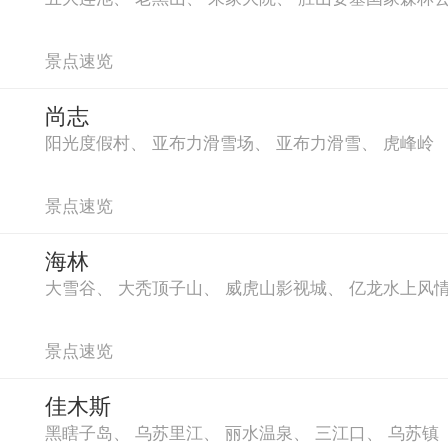
景点速览
尚志
阳光度假村
、
亚布力滑雪场
、
亚布力滑雪
、
虎峰岭
景点速览
海林
大雪谷
、
大秃顶子山
、
威虎山影视城
、
亿龙水上风
景点速览
佳木斯
黑瞎子岛
、
乌苏里江
、
丽水温泉
、
三江口
、
乌苏镇