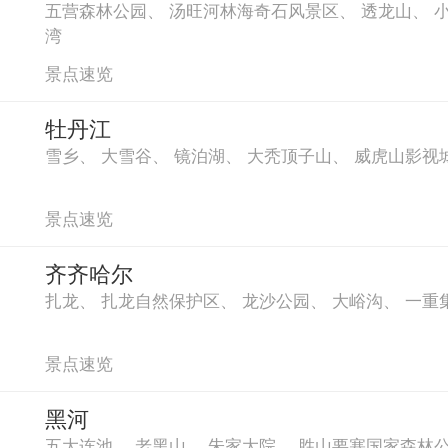
五营森林公园
、
汤旺河林海奇石风景区
、
透龙山
、
湾
景点速览
牡丹江
雪乡
、
大雪谷
、
镜泊湖
、
大秃顶子山
、
威虎山影视
景点速览
齐齐哈尔
扎龙
、
扎龙自然保护区
、
龙沙公园
、
大峪沟
、
一重
景点速览
黑河
五大连池
、
老黑山
、
朱家大院
、
胜山要塞国家森林