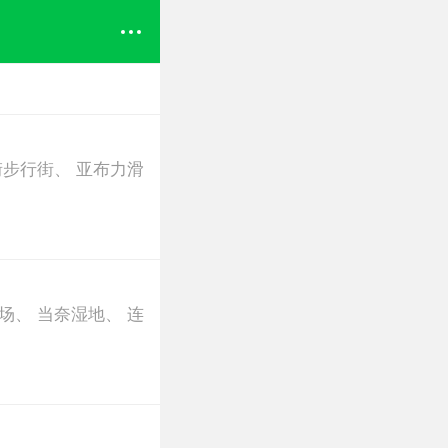
街步行街
、
亚布力滑
场
、
当奈湿地
、
连