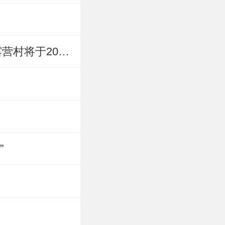
LINE FRIENDS与乡伴文旅集团达成战略合作 首个主题萌趣露营村将于2022年内开业
”
单