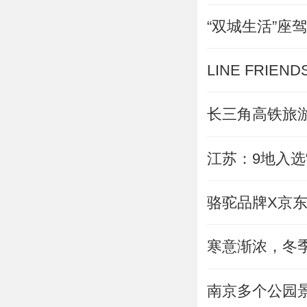
“双城生活”座
长三角高铁旅游
江苏：9地入选
骆驼品牌X京东
寒意渐浓，冬
南京多个公园景