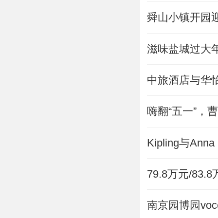
​舜山小镇开
滋味盐城过大年
中旅酒店与华
嗨翻“五一”，
Kipling与
79.8万元/8
南京园博园vo