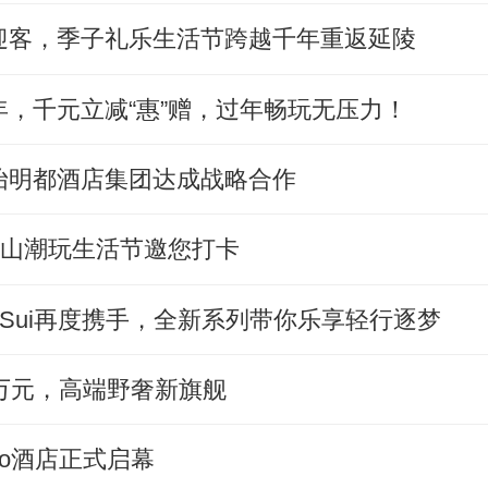
园迎客，季子礼乐生活节跨越千年重返延陵
，千元立减“惠”赠，过年畅玩无压力！
怡明都酒店集团达成战略合作
曹山潮玩生活节邀您打卡
Anna Sui再度携手，全新系列带你乐享轻行逐梦
3.8万元，高端野奢新旗舰
co酒店正式启幕