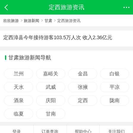
定西旅游资讯
欣欣旅游
旅游新闻
甘肃
定西旅游资讯
定西漳县今年接待游客103.5万人次 收入2.36亿元
甘肃旅游新闻导航
兰州
嘉峪关
金昌
白银
天水
武威
张掖
平凉
酒泉
庆阳
定西
陇南
临夏
甘南
登录
订单查询
帮助中心
关注我们