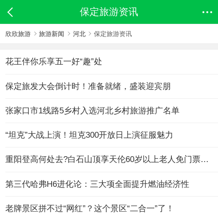
保定旅游资讯
欣欣旅游
旅游新闻
河北
保定旅游资讯
花王伴你乐享五一好“趣”处
保定旅发大会倒计时！准备就绪，盛装迎宾朋
张家口市1线路5乡村入选河北乡村旅游推广名单
“坦克”大战上演！坦克300开放日上演征服魅力
重阳登高何处去?白石山顶享天伦60岁以上老人免门票索道半价
第三代哈弗H6进化论：三大项全面提升燃油经济性
老牌景区拼不过“网红”？这个景区“二合一”了！