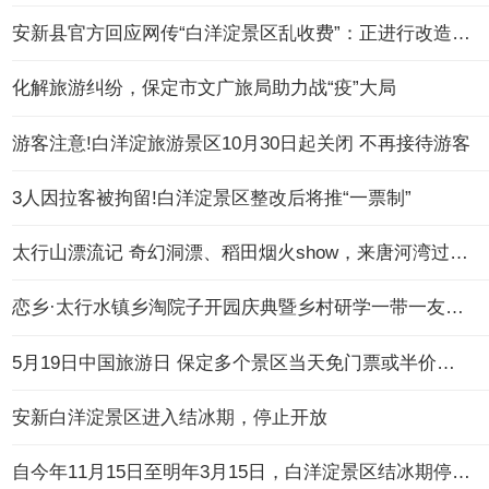
安新县官方回应网传“白洋淀景区乱收费”：正进行改造提升
化解旅游纠纷，保定市文广旅局助力战“疫”大局
游客注意!白洋淀旅游景区10月30日起关闭 不再接待游客
3人因拉客被拘留!白洋淀景区整改后将推“一票制”
太行山漂流记 奇幻洞漂、稻田烟火show，来唐河湾过不一样的山野小暑假
恋乡·太行水镇乡淘院子开园庆典暨乡村研学一带一友谊赛举行
5月19日中国旅游日 保定多个景区当天免门票或半价惠民
安新白洋淀景区进入结冰期，停止开放
自今年11月15日至明年3月15日，白洋淀景区结冰期停止对外开放