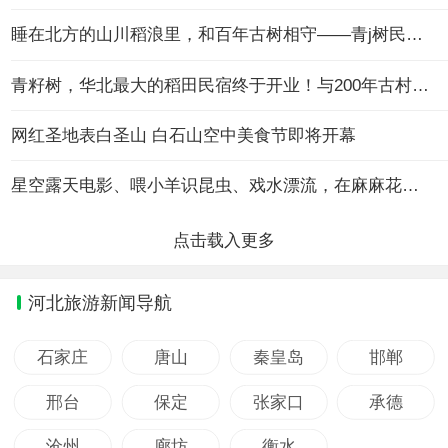
睡在北方的山川稻浪里，和百年古树相守——青j树民宿度假攻略
青籽树，华北最大的稻田民宿终于开业！与200年古村落一同穿越时光
网红圣地表白圣山 白石山空中美食节即将开幕
星空露天电影、喂小羊识昆虫、戏水漂流，在麻麻花的山坡过宫崎骏的夏天
河北旅游新闻导航
石家庄
唐山
秦皇岛
邯郸
邢台
保定
张家口
承德
沧州
廊坊
衡水