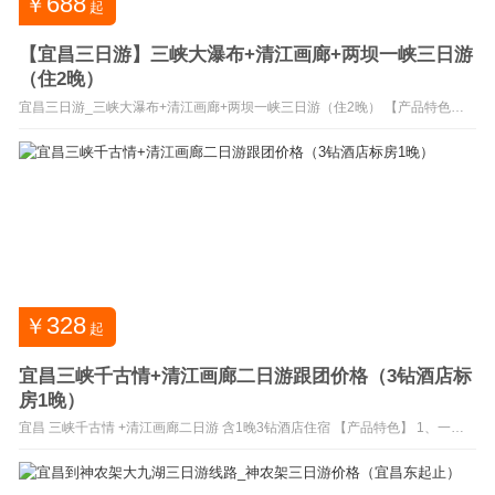
688
￥
起
【宜昌三日游】三峡大瀑布+清江画廊+两坝一峡三日游
（住2晚）
宜昌三日游_三峡大瀑布+清江画廊+两坝一峡三日游（住2晚） 【产品特色】
1、中国十大名瀑之 三峡大瀑布 ，夏日感受穿瀑的独特体验！ 2、“八百里 清江
美如画，三百里 画廊 在长阳”。巴人故里、美丽清江 3、游览世纪工程、国之
重器— 三峡大坝 ，感受世纪伟业！ 4、乘坐 两坝一峡 游船过葛洲坝船闸体
验、畅游西陵峡美景！...
328
￥
起
宜昌三峡千古情+清江画廊二日游跟团价格（3钻酒店标
房1晚）
宜昌 三峡千古情 +清江画廊二日游 含1晚3钻酒店住宿 【产品特色】 1、一生
必看的 三峡千古情 演出（宜昌保卫战、郑和下西洋、聊斋鬼屋） 2、国家
AAAAA级风景名胜 清江画廊 （游船慢游） 3、住宿升级1晚3钻 品牌连锁酒店
宜昌二日游三峡千古情+清江画廊预定咨询：0717-6525606、18908600401