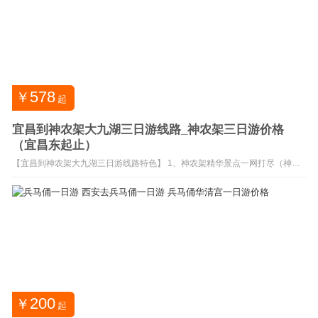
578
￥
起
宜昌到神农架大九湖三日游线路_神农架三日游价格
（宜昌东起止）
【宜昌到神农架大九湖三日游线路特色】 1、神农架精华景点一网打尽（神农
顶自然保护区+神农祭坛+官门山+天生桥+大九湖） 2、 华中奈良大九湖高山湿
地、驯鹿苑喂养梅花鹿、九湖晨雾； 3、木鱼镇一晚+大九湖坪阡镇一晚住宿更
养生 4、湖北休闲度假推荐神农架大九湖三日游线路。 【宜昌神农架大九湖三
日游旅游团价格：698元/人（5...
200
￥
起