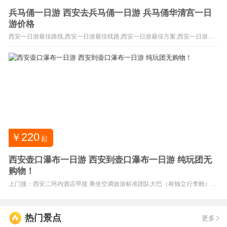
兵马俑一日游 西安去兵马俑一日游 兵马俑华清宫一日
游价格
西安一日游最佳路线,西安一日游最佳线路,西安一日游最佳方案,西安一日游旅
游团,西安旅游路线 特别 赠送 ： 价值38元 自助午餐一份+价值20元景区无线耳
麦 专业导游团队：专业导游团队为您诚挚服务。 正所谓三分看七分听，我们赠
送使用无线耳麦，人再多也漏不掉关键的讲解，再也不用您竖耳朵找导游啦。
西安专业地接旅行社优化游...
220
￥
起
西安壶口瀑布一日游 西安到壶口瀑布一日游 纯玩团无
购物！
上门接：西安二环内酒店早接 乘坐空调旅游标准团队大巴（有独立行李舱）、
车况好、安全舒适。 全程导游陪同，安心、贴心。 西安凯莱国际旅行社 电
话：029-87443278 13991915408（微信同号） ★欣欣旅游网携手5万家旅行
社设立5000万保障基金为游客提供在线付款安全保障服务，请放心支付。 西
安到壶口瀑布一日游_延安到壶口瀑布一日游...
热门景点
更多