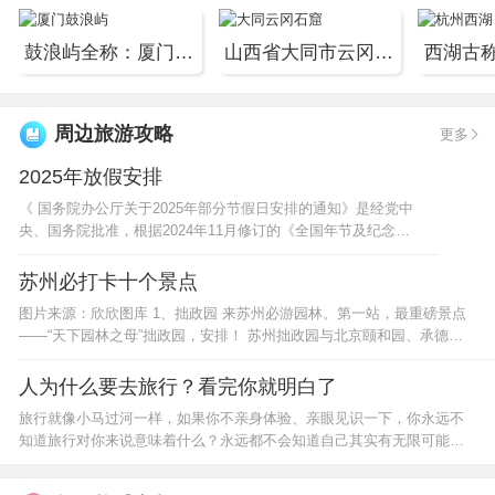
鼓浪屿全称：厦门市鼓浪屿风景名胜区。碧海环抱中的鼓...
山西省大同市云冈石窟位于山西省大同市西郊武周山北...
周边旅游攻略
更多
2025年放假安排
《 国务院办公厅关于2025年部分节假日安排的通知》是经党中
央、国务院批准，根据2024年11月修订的《全国年节及纪念日
放假办法》，国务院办公厅于2024年11月12日以国办发明电
〔2024〕12号公布的关于2025年部分节假日...
苏州必打卡十个景点
图片来源：欣欣图库 1、拙政园 来苏州必游园林。第一站，最重磅景点
——“天下园林之母”拙政园，安排！ 苏州拙政园与北京颐和园、承德避
暑山庄、苏州留园一起被誉为中国四大名园，是目前苏州最...
人为什么要去旅行？看完你就明白了
旅行就像小马过河一样，如果你不亲身体验、亲眼见识一下，你永远不
知道旅行对你来说意味着什么？永远都不会知道自己其实有无限可能！
旅行是人生中的养分，通过离开自己所熟悉的环境去遇见新的人、了解
不同的文化，....