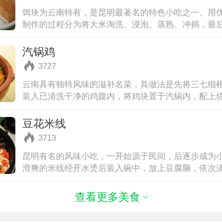
饵块为云南特有，是昆明最著名的特色小吃之一。用
制作的过程分为将大米淘洗、浸泡、蒸熟、冲捣，最
状。一般分为块、丝、片三种。可
汽锅鸡
3727
云南具有独特风味的滋补名菜，其做法是先将三七细
装入已清洗干净的鸡腹内，将鸡块置于汽锅内，配上
盛有四五公斤水的砂锅上，将两
豆花米线
3713
昆明有名的风味小吃，一开始源于民间，后逐步成为
滑爽的米线经开水烫后装入碗中，放上豆腐脑，依次
面酱、胡椒粉等，再放上冬菜和
查看更多美食