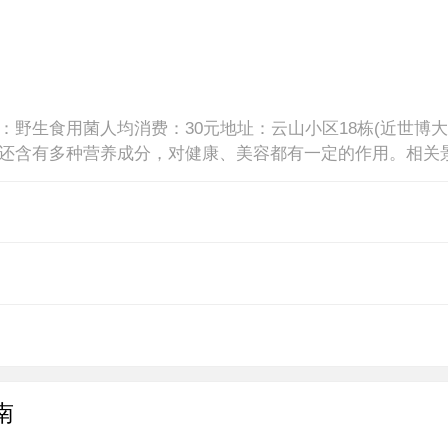
：野生食用菌人均消费：30元地址：云山小区18栋(近世博大
还含有多种营养成分，对健康、美容都有一定的作用。相关
头特色菜：汽锅鸡人均消费：25元地址
南