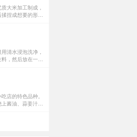
优质大米加工制成，
后揉捏成想要的形
根用清水浸泡洗净，
佐料，然后放在一只
小吃店的特色品种。
浇上酱油、蒜姜汁、