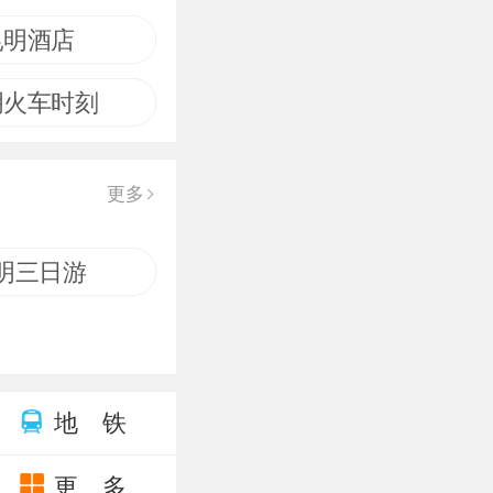
昆明酒店
明火车时刻
更多
明三日游
地 铁
更 多