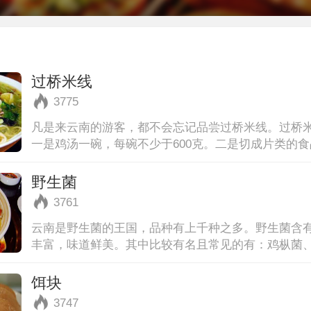
过桥米线
3775
凡是来云南的游客，都不会忘记品尝过桥米线。过桥
一是鸡汤一碗，每碗不少于600克。二是切成片类的
薄肉片、腰片、鸡片、鱼片各
野生菌
3761
云南是野生菌的王国，品种有上千种之多。野生菌含
丰富，味道鲜美。其中比较有名且常见的有：鸡枞菌
油菌、燕窝菌等。来昆明，菌菇
饵块
3747