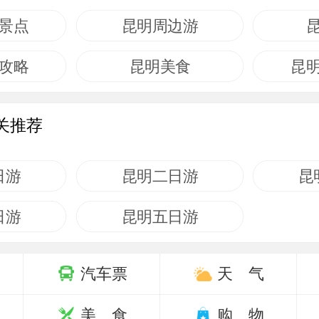
景点
昆明周边游
攻略
昆明美食
昆
关推荐
日游
昆明二日游
昆
日游
昆明五日游
汽车票
天 气
美 食
购 物