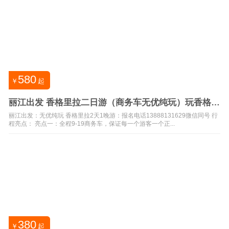
580
￥
起
丽江出发 香格里拉二日游（商务车无优纯玩）玩香格里
拉多少钱
丽江出发：无优纯玩 香格里拉2天1晚游：报名电话13888131629微信同号 行
程亮点： 亮点一：全程9-19商务车，保证每一个游客一个正...
380
￥
起