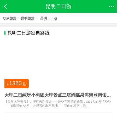
昆明二日游
欣欣旅游
昆明旅游
昆明二日游
昆明
二日游经典路线
1380
￥
起
大理二日纯玩小包团大理景点三塔蝴蝶泉洱海登南诏风
情岛无购物
【欣赏大理美景】大理标志性景点——崇圣寺三塔的雄伟，白族人的爱情圣地
——蝴蝶泉的休闲，大理石的出产基地——苍山的壮丽，云...