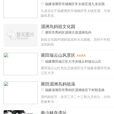
福建省莆田市城厢区常太镇莒溪九龙谷国家
森林公园
九龙谷位于福建莆田市城厢区常太镇莒溪，与省
级风景名...
湄洲岛妈祖文化园
莆田市秀屿区湄洲大道湄洲岛内
妈祖文化园环绕妈祖庙和天后新殿。历经千年积
淀的妈祖...
莆田瑞云山风景区
AAAA
福建莆田涵江区大洋乡瑞云村瑞云山庄
莆田瑞云山红色生态旅游区位于福建省莆田市涵
江区大洋...
莆田湄洲岛妈祖庙
福建省莆田市秀屿区湄洲镇宫下村朝圣路
湄州妈祖节：农历三月二十三和九月初九，分别
是被奉为...
南少林寺遗址