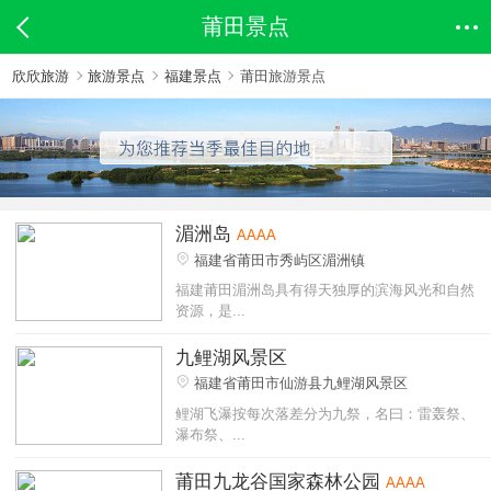
莆田景点
欣欣旅游
旅游景点
福建景点
莆田旅游景点
湄洲岛
AAAA
福建省莆田市秀屿区湄洲镇
福建莆田湄洲岛具有得天独厚的滨海风光和自然
资源，是...
九鲤湖风景区
福建省莆田市仙游县九鲤湖风景区
鲤湖飞瀑按每次落差分为九祭，名曰：雷轰祭、
瀑布祭、...
莆田九龙谷国家森林公园
AAAA