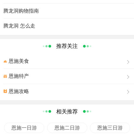
高处235米，初步探明洞穴总长度59.8公里，其中水洞伏流
16.8公里，洞穴容积总量4000多万立方米。洞中有5座山
腾龙洞购物指南
峰，10个大厅，地下瀑布10余处，洞中有山，山中有洞，
腾龙洞 怎么走
水洞旱洞相连，主洞支洞互通，且无毒气，无蛇蝎，无污
染，洞内终年恒温14一18℃，空气流畅。
洞中景观千姿百态，神秘莫测。洞外风光山清水秀，水洞
推荐关注
口的卧龙吞江瀑布落差20余米，吼声如雷，气势磅礴。原
全国人大常委会副委员长王任重题写了“腾龙洞”洞名；原湖
恩施美食
北省委书记关广富为水洞挥笔题词： “卧龙吞江，天下奇
恩施特产
观”；原全国作家会副主席冯牧挥毫泼墨“登山当攀珠峰，揽
胜应探腾龙”。2005年被《中国国家地理》杂志评为“中国最
恩施攻略
美的地方”“中国最美的六大旅游洞穴”之一，2006年由英国
皇家洞穴研究会探险队、欧洲洞穴基金会、中国地质大学
等组成的28名专家对腾龙洞进行科学考察得出：腾龙洞容
相关推荐
积量世界第一。由于腾龙洞的宏伟盖世，海军69l艇被中央
军委命名为“利川艇”，腾龙洞以独特的自然景观和宜人的气
恩施一日游
恩施二日游
恩施三日游