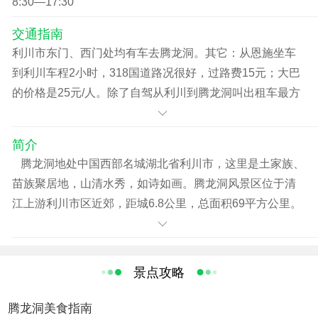
8:30—17:30
交通指南
利川市东门、西门处均有车去腾龙洞。其它：从恩施坐车
到利川车程2小时，318国道路况很好，过路费15元；大巴
的价格是25元/人。除了自驾从利川到腾龙洞叫出租车最方
便，司机一般不打表，开价10元，车程15分钟左右。 利川
市东门、西门处均有车去腾龙洞，专车费价5元/人，应当注
简介
意，多人合乘仅2元/人。 利川市火车站有专门的腾龙洞旅
腾龙洞地处中国西部名城湖北省利川市，这里是土家族、
游接送车辆，出站即可看见。 从利川火车站或其他地方打
苗族聚居地，山清水秀，如诗如画。腾龙洞风景区位于清
的到利川交警大队旁边的腾龙洞[1]大牌坊再坐专车到景
江上游利川市区近郊，距城6.8公里，总面积69平方公里。
区，坐6路公交车也可以到达。
由水洞、旱洞、鲇鱼洞、凉风洞、独家寨及三个龙门、化
仙坑等景区组成。二十世纪八十年代，中外32名洞穴专家
经过一个多月的探险考察，认为该洞穴系统是世界特级溶
景点攻略
洞之一，中国最大的溶洞。该洞以其雄、险、奇、幽、绝
的独特魅力驰名中外。 该洞洞口高72米，宽64米，洞内最
腾龙洞美食指南