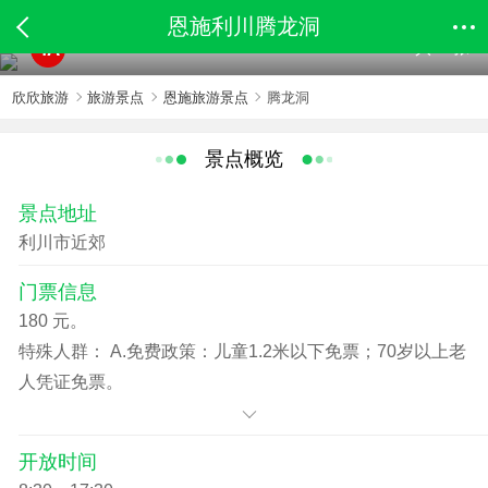
恩施利川腾龙洞
共33张
4A
欣欣旅游
旅游景点
恩施旅游景点
腾龙洞
景点概览
景点地址
利川市近郊
门票信息
180 元。
特殊人群： A.免费政策：儿童1.2米以下免票；70岁以上老
人凭证免票。
B.优惠政策：1.2米以上凭学生证预订学生票；60至69岁老
人凭老年证预订老年票。
开放时间