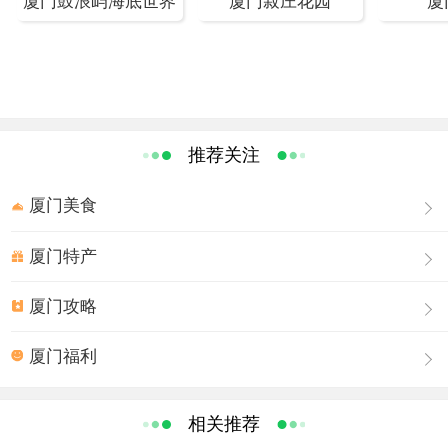
厦门鼓浪屿海底世界
厦门菽庄花园
厦
光在顶峰。
日光岩风光
鼓浪洞天
日光岩东面巨石匾：有三幅楷书题刻，一幅横题“天风海
涛”在上端；其下二幅直题，右为“鼓浪洞天”，左为“鹭江第
一”。“鼓浪洞天”每字高约1.20米，宽约1.00米，左侧有楷书
推荐关注
小字款跋三行，惜已风化，可辨读者为：“明万历元年春丹
阳少鹤丁一中题并书。同游者/儒士黄俊明、曾一贯、曾一
厦门美食
唯、陈建明、曾鸣凤、洪油、洪沧。”此题刻镌于1573年，
厦门特产
是日光岩年代最早的题刻。 日光岩龙头山 位于日光岩莲花
庵后侧的岩石上，系1919年黄钟训行楷横题“龙头山”三个大
厦门攻略
字，其下直行跋语：“此山俗称岩仔山。考/厦志：‘龙头山即
日光/岩，亦曰晃岩。明池直/夫有晃园，极花竹之/胜。’爰
厦门福利
泐石以存旧称。/民国八年，黄仲训识。”字幅高2.4米，宽
1.50米。
相关推荐
晃岩