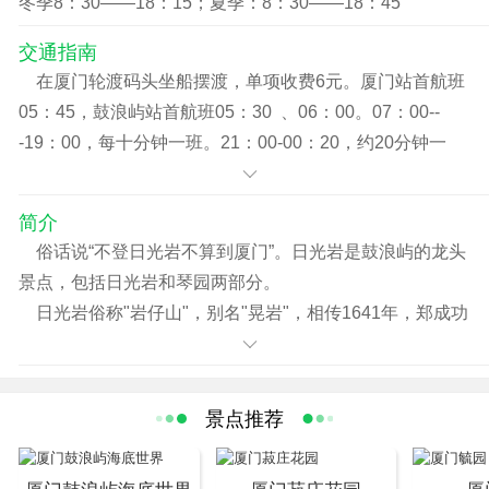
冬季8：30——18：15；夏季：8：30——18：45
交通指南
在厦门轮渡码头坐船摆渡，单项收费6元。厦门站首航班
05：45，鼓浪屿站首航班05：30 、06：00。07：00--
-19：00，每十分钟一班。21：00-00：20，约20分钟一
班。上岸后步行10多分钟就能到达日光岩。
简介
俗话说“不登日光岩不算到厦门”。日光岩是鼓浪屿的龙头
景点，包括日光岩和琴园两部分。
日光岩俗称"岩仔山"，别名"晃岩"，相传1641年，郑成功
来到晃岩，看到这里的景色胜过日本的日光山，便把"晃"字
拆开，称之为"日光岩"。日光岩是由两块巨石一竖一横相倚
而立，成为龙头山的顶峰。 “闽海雄风”附近，还有清代著名
景点推荐
书法家何绍基题刻“脚力尽时山更好”七个大字，笔法俊逸潇
洒，自成一格，意在鼓励游人奋力攀登，更上一层楼，风