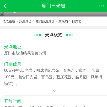
厦门日光岩
共37张
欣欣旅游
旅游景点
厦门旅游景点
鼓浪屿
日光岩
景点概览
景点地址
厦门市鼓浪屿晃岩路62号
门票信息
60元(包括日光岩，郑成功纪念馆，百鸟园，索道） 套票
100元（包含日光岩、百鸟园、菽庄花园、皓月园、风琴博
物馆）。
开放时间