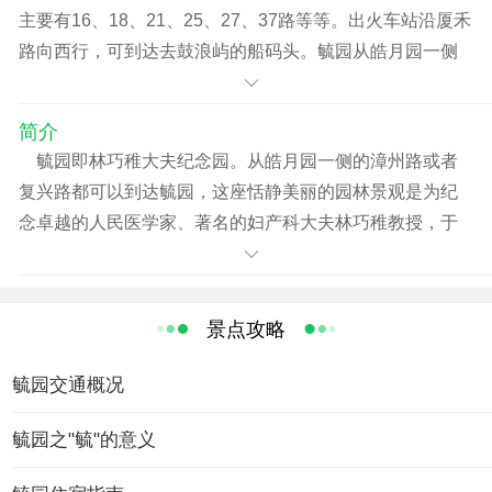
主要有16、18、21、25、27、37路等等。出火车站沿厦禾
路向西行，可到达去鼓浪屿的船码头。毓园从皓月园一侧
的漳州路或者复兴路都可以到达。
简介
毓园即林巧稚大夫纪念园。从皓月园一侧的漳州路或者
复兴路都可以到达毓园，这座恬静美丽的园林景观是为纪
念卓越的人民医学家、著名的妇产科大夫林巧稚教授，于
一九八四年而建的。她是我国现代妇产科医学的奠基人，
一生培养和造就了大批医学人才，亲自接生了5万多名婴
儿，治疗无数妇科病人，而自己却孑然一生，为妇女及儿
景点攻略
童健康及为培育医学人才倾注毕生精力。毓园之"毓"，就是
培育养育之意，故纪念园取名毓园。毓园的建筑，布局自
毓园交通概况
然，园中立着林巧稚大夫的汉白玉雕像，建有“林巧稚大夫
生平事迹展览室”，邓颖超同志亲手在园中种植的两株南洋
毓园之"毓"的意义
杉，象征着林大夫秀逸高洁的品格。