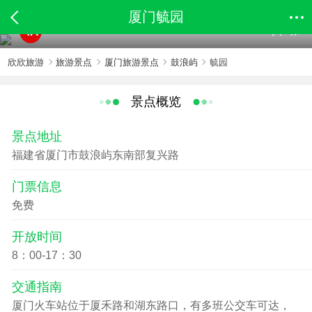
厦门毓园
共4张
4A
欣欣旅游
旅游景点
厦门旅游景点
鼓浪屿
毓园
景点概览
景点地址
福建省厦门市鼓浪屿东南部复兴路
门票信息
免费
开放时间
8：00-17：30
交通指南
厦门火车站位于厦禾路和湖东路口，有多班公交车可达，