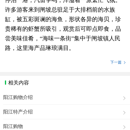
停泊一港，汽笛争鸣，洋溢着一派繁忙气氛。
许多游客来到闸坡总驻足于大排档前的水族
缸，被五彩斑谰的海鱼，形状各异的海贝，珍
贵稀有的虾蟹所吸引，观赏后可即点即食，品
尝美味佳肴，“海味一条街”集中于闸坡镇人民
路，这里海产品琳琅满目。
下一篇
相关内容
阳江购物介绍
阳江特产介绍
阳江购物