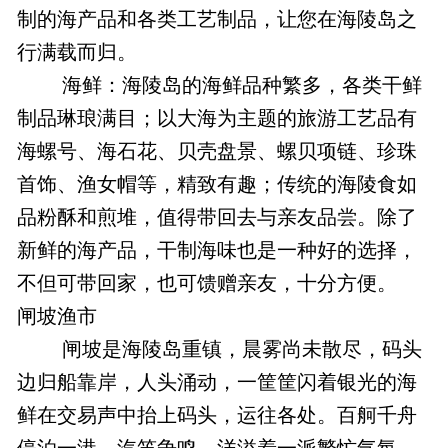
制的海产品和各类工艺制品，让您在海陵岛之
行满载而归。
海鲜：海陵岛的海鲜品种繁多，各类干鲜
制品琳琅满目；以大海为主题的旅游工艺品有
海螺号、海石花、贝壳盘景、螺贝项链、珍珠
首饰、渔女帽等，精致有趣；传统的海陵食如
品粉酥和煎堆，值得带回去与亲友品尝。除了
新鲜的海产品，干制海味也是一种好的选择，
不但可带回家，也可馈赠亲友，十分方便。
闸坡渔市
闸坡是海陵岛重镇，晨雾尚未散尽，码头
边归船靠岸，人头涌动，一筐筐闪着银光的海
鲜在交易声中抬上码头，运往各处。百舸千舟