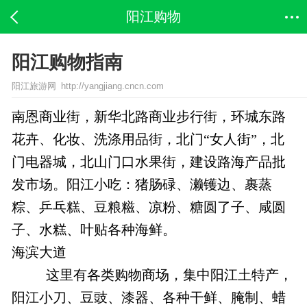
阳江购物
阳江购物指南
阳江旅游网 http://yangjiang.cncn.com
南恩商业街，新华北路商业步行街，环城东路
花卉、化妆、洗涤用品街，北门“女人街”，北
门电器城，北山门口水果街，建设路海产品批
发市场。阳江小吃：猪肠碌、濑镬边、裹蒸
粽、乒乓糕、豆粮糍、凉粉、糖圆了子、咸圆
子、水糕、叶贴各种海鲜。
海滨大道
这里有各类购物商场，集中阳江土特产，
阳江小刀、豆豉、漆器、各种干鲜、腌制、蜡