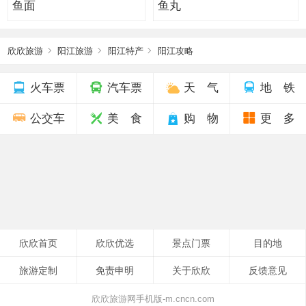
鱼面
鱼丸
欣欣旅游
阳江旅游
阳江特产
阳江攻略
火车票
汽车票
天 气
地 铁
公交车
美 食
购 物
更 多
欣欣首页
欣欣优选
景点门票
目的地
旅游定制
免责申明
关于欣欣
反馈意见
欣欣旅游网手机版-m.cncn.com