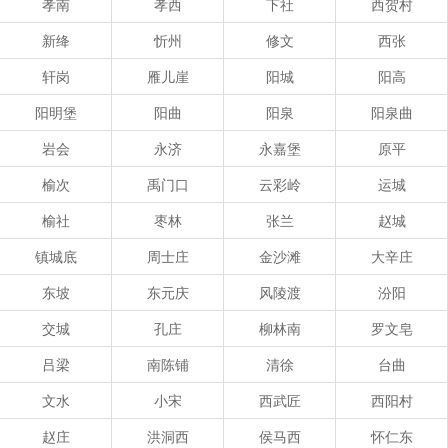
孝南
孝西
下社
西贺村
新绛
忻州
修文
西张
轩岗
雁儿崖
阳城
阳高
阳明堡
阳曲
阳泉
阳泉曲
岩会
永济
永嘉堡
原平
榆次
禹门口
云彩岭
运城
榆社
枣林
张兰
赵城
镇城底
周士庄
金沙滩
大辛庄
东坡
东元庆
风陵渡
汾阳
交城
孔庄
柳林南
罗文皂
吕梁
南陈铺
清徐
台曲
文水
小宋
西武匠
西阳村
赵庄
洪洞西
侯马西
怀仁东