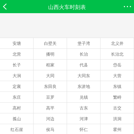
山西火车时刻表
欣欣首页
搜索
全部分类
登录欣欣
安塘
白壁关
堡子湾
北义井
北营
播明
长治
长治北
长子
程家
代县
岱岳
大涧
大同
大同东
大营
定襄
东田良
东淤地
东镇
东庄
豆罗
兑镇
繁峙
高村
高平
古东
古交
孤山
河边
河津
洪洞
红石崖
侯马
怀仁
霍州