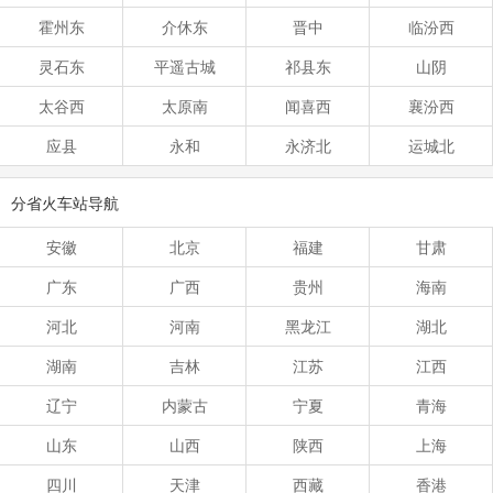
霍州东
介休东
晋中
临汾西
灵石东
平遥古城
祁县东
山阴
太谷西
太原南
闻喜西
襄汾西
应县
永和
永济北
运城北
分省火车站导航
安徽
北京
福建
甘肃
广东
广西
贵州
海南
河北
河南
黑龙江
湖北
湖南
吉林
江苏
江西
辽宁
内蒙古
宁夏
青海
山东
山西
陕西
上海
四川
天津
西藏
香港