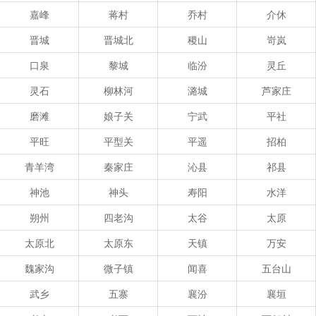
嘉峰
蒋村
乔村
介休
晋城
晋城北
稷山
岢岚
口泉
黎城
临汾
灵丘
灵石
柳林河
潞城
芦家庄
磨滩
娘子关
宁武
平社
平旺
平型关
平遥
招柏
青羊湾
秦家庄
沁县
祁县
神池
神头
寿阳
水洋
朔州
四老沟
太谷
太原
太原北
太原东
天镇
万安
魏家沟
微子镇
闻喜
五台山
武乡
五寨
襄汾
襄垣