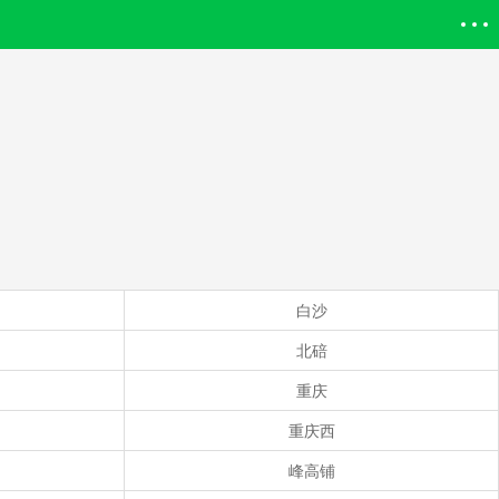
登录欣欣
白沙
北碚
重庆
重庆西
峰高铺