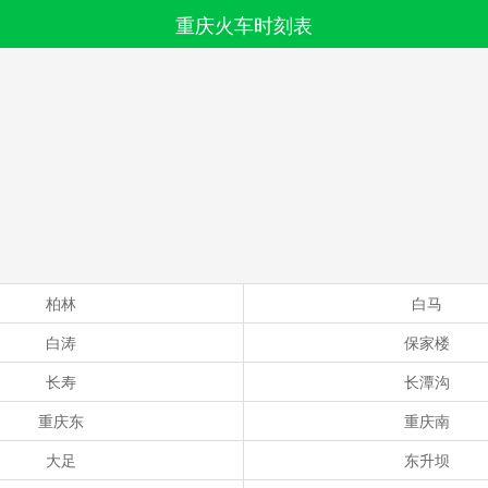
重庆火车时刻表
搜索
全部分类
柏林
白马
白涛
保家楼
长寿
长潭沟
重庆东
重庆南
大足
东升坝