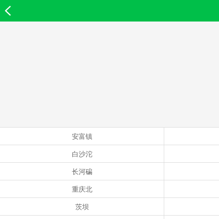
欣欣首页
安富镇
白沙沱
长河碥
重庆北
茨坝