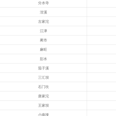
分水寺
泔溪
古家沱
江津
蔺市
麻旺
彭水
茄子溪
三汇坝
石门坎
唐家沱
王家坝
小南垭