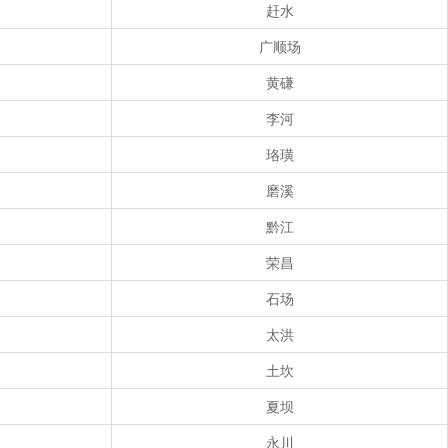
赶水
广顺场
黄磏
李河
珞璜
磨溪
黔江
荣昌
石场
太洪
土坎
夏坝
永川