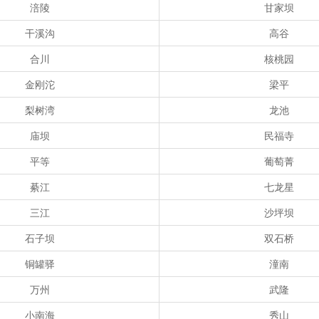
涪陵
甘家坝
干溪沟
高谷
合川
核桃园
金刚沱
梁平
梨树湾
龙池
庙坝
民福寺
平等
葡萄菁
綦江
七龙星
三江
沙坪坝
石子坝
双石桥
铜罐驿
潼南
万州
武隆
小南海
秀山