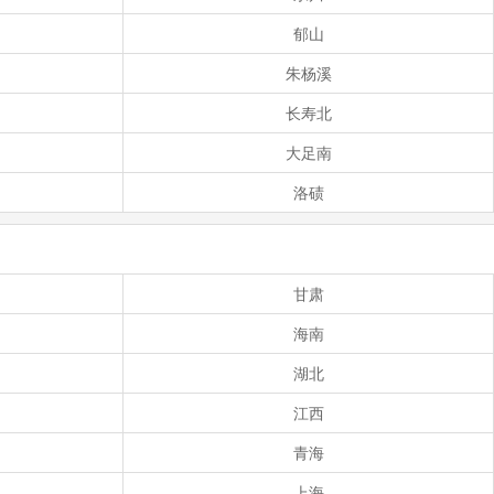
郁山
朱杨溪
长寿北
大足南
洛碛
甘肃
海南
湖北
江西
青海
上海