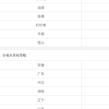
油溪
鱼嘴
栏杆滩
丰都
璧山
分省火车站导航
安徽
广东
河北
湖南
辽宁
山东