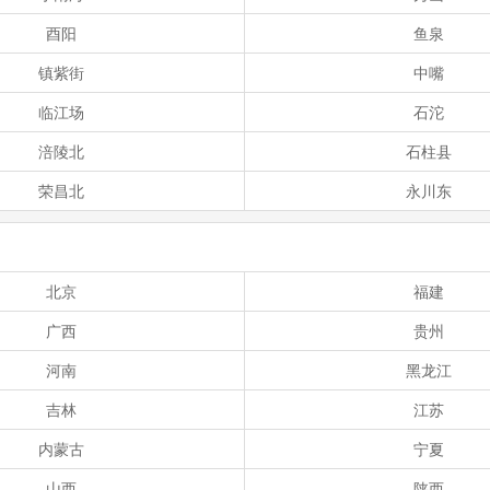
酉阳
鱼泉
镇紫街
中嘴
临江场
石沱
涪陵北
石柱县
荣昌北
永川东
北京
福建
广西
贵州
河南
黑龙江
吉林
江苏
内蒙古
宁夏
山西
陕西