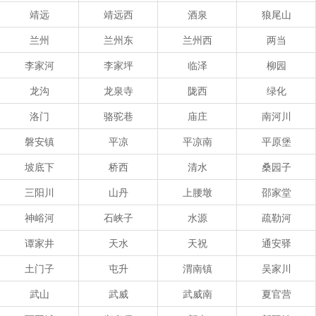
靖远
靖远西
酒泉
狼尾山
兰州
兰州东
兰州西
两当
李家河
李家坪
临泽
柳园
龙沟
龙泉寺
陇西
绿化
洛门
骆驼巷
庙庄
南河川
磐安镇
平凉
平凉南
平原堡
坡底下
桥西
清水
桑园子
三阳川
山丹
上腰墩
邵家堂
神峪河
石峡子
水源
疏勒河
谭家井
天水
天祝
通安驿
土门子
屯升
渭南镇
吴家川
武山
武威
武威南
夏官营