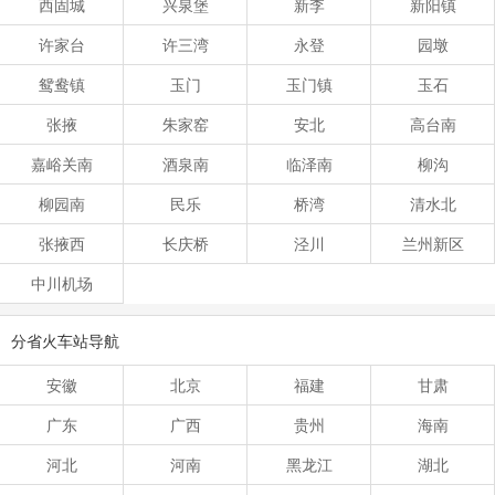
西固城
兴泉堡
新李
新阳镇
许家台
许三湾
永登
园墩
鸳鸯镇
玉门
玉门镇
玉石
张掖
朱家窑
安北
高台南
嘉峪关南
酒泉南
临泽南
柳沟
柳园南
民乐
桥湾
清水北
张掖西
长庆桥
泾川
兰州新区
中川机场
分省火车站导航
安徽
北京
福建
甘肃
广东
广西
贵州
海南
河北
河南
黑龙江
湖北