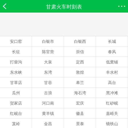
甘肃火车时刻表
欣欣首页
搜索
全部分类
登录欣欣
安口窑
白银市
白银西
长城
长征
陈官营
崇信
春风
打柴沟
大泉
定西
低窝铺
东水峡
东湾
敦煌
丰水村
甘草店
甘谷
皋兰
高台
瓜州
古浪
海石湾
黑冲滩
贺家店
河口南
宏庆
红砂岘
红岘台
黄羊镇
徽县
嘉峪关
芨岭
金昌
景泰
镜铁山