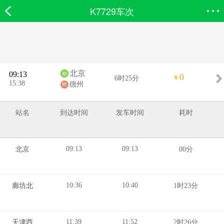
K7729车次
欣欣首页
搜索
全部分类
登录欣欣
北京
09:13
0
￥
6时25分
15:38
德州
站名
到达时间
发车时间
耗时
09:13
09:13
北京
00分
10:36
10:40
廊坊北
1时23分
11:39
11:52
天津西
2时26分