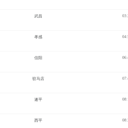
03:
武昌
04:
孝感
06:
信阳
07:
驻马店
08:
遂平
08:
西平