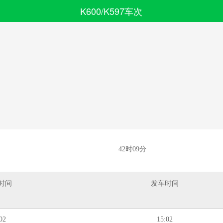
K600/K597车次
搜索
全部分类
42时09分
时间
发车时间
02
15:02