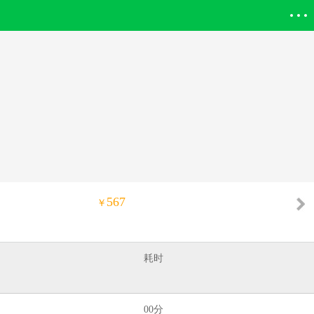
登录欣欣
567
￥
耗时
00分