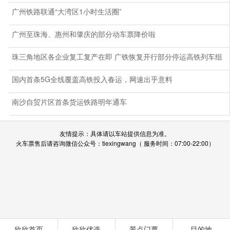
广州铁路联通“大湾区1小时生活圈”
广州至珠海、惠州和肇庆的部分动车票降价啦
珠三角地区各企业复工复产在即 广铁恢复开行部分停运高铁列车组
国内首条5G全线覆盖高铁投入春运，网速出乎意料
南沙自贸片区首条货运铁路明年通车
友情提示：具体请以车站提供信息为准。
火车票售后请咨询微信公众号：tiexingwang（ 服务时间：07:00-22:00）
欣欣首页
欣欣优选
景点门票
目的地