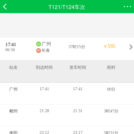
T121/T124车次
欣欣首页
搜索
全部分类
登录欣欣
广州
17:41
595
￥
37时15分
06:56
长春
站名
到达时间
发车时间
耗时
17:41
17:41
广州
00分
21:28
21:31
郴州
3时47分
23:12
23:17
衡阳
5时31分