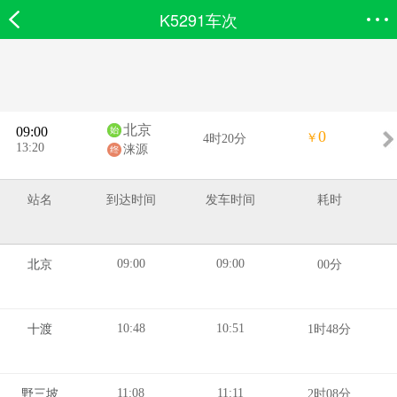
K5291车次
欣欣首页
搜索
全部分类
登录欣欣
北京
09:00
0
￥
4时20分
13:20
涞源
站名
到达时间
发车时间
耗时
09:00
09:00
北京
00分
10:48
10:51
十渡
1时48分
11:08
11:11
野三坡
2时08分