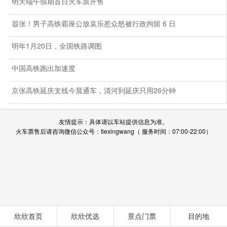
明天端午假期首日火车票开售
嚣张！男子高铁霸座公放哀乐惹众怒被行政拘留 6 日
明年1月20日，全国铁路调图
中国高铁跑出加速度
京张高铁延庆支线今晨通车，清河到延庆只用26分钟
友情提示：具体请以车站提供信息为准。
火车票售后请咨询微信公众号：tiexingwang（ 服务时间：07:00-22:00）
欣欣首页
欣欣优选
景点门票
目的地