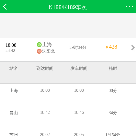
K188/K189车次
欣欣首页
搜索
全部分类
登录欣欣
上海
18:08
428
￥
29时34分
23:42
沈阳北
站名
到达时间
发车时间
耗时
18:08
18:08
上海
00分
18:42
18:46
昆山
34分
20:02
20:05
苏州
1时54分