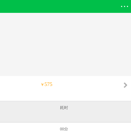
登录欣欣
575
￥
耗时
00分