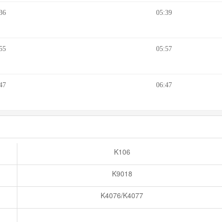
36
05:39
55
05:57
47
06:47
K106
K9018
K4076/K4077