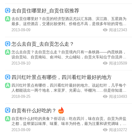
去自贡住哪里好_自贡住宿推荐
去自贡住哪里好？自贡的经济型酒店尤以汇东路、滨江路、五星路为
最多。这些酒店，交通比较便利、价格也不高，是很多年轻的背包客
喜欢的住宿...
2013-09-09
阅读12343
怎么去自贡_去自贡怎么走？
怎么去自贡？去自贡怎么走？自贡境内只有一条铁路——内昆铁路，
设自贡站、自贡南站、俞冲站、大山铺站，自贡火车站位于自流井区
罗湾，从自...
2013-09-10
阅读10509
四川红叶景点有哪些，四川看红叶最好的地方
四川红叶景点有哪些，四川看红叶最好的地方。说起红叶，几乎每个
人都能说出一两个地名，米亚罗、光雾山、毕棚沟……但是你知道本
周末最适合...
2018-09-25
阅读10493
自贡有什么好吃的？
自贡有什么好吃的美食？俗话说：吃在四川，味在自贡。自贡为井盐
之都，盐帮菜以味厚、味重、味丰为特色，最为注重和讲究调味，具
有“味厚香...
2013-09-09
阅读10272