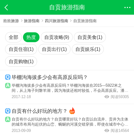
自贡旅游指南
欣欣旅游
旅游指南
四川旅游指南
自贡旅游指南
全部
热度
自贡攻略(9)
自贡美食(1)
自贡住宿(1)
自贡出行(1)
自贡娱乐(1)
自贡购物(1)
毕棚沟海拔多少会有高原反应吗？
毕棚沟海拔多少会有高原反应吗？毕棚沟海拔在2015—5922米之
间，从上海子到磐羊湖，因为海拔还相对较低，不会高原反应。潘阳
湖海拔大概4000...
2017-12-18
阅读59305
自贡有什么好玩的地方？
自贡有什么好玩的地方？自贡哪里好玩？自贡以自流井、贡井为主体
的城市布局与起伏的山峦、蜿蜒的河溪交错穿插，即使在城市中心地
区，虽楼宇...
2013-09-09
阅读14564