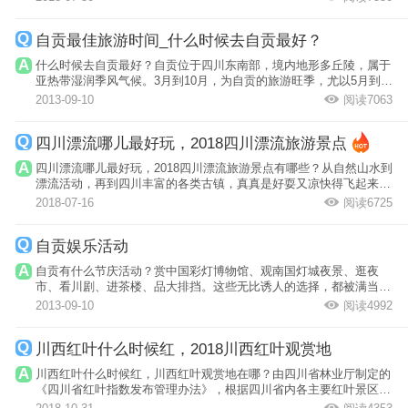
自贡最佳旅游时间_什么时候去自贡最好？
什么时候去自贡最好？自贡位于四川东南部，境内地形多丘陵，属于
亚热带湿润季风气候。3月到10月，为自贡的旅游旺季，尤以5月到8
月最佳。
2013-09-10
阅读7063
四川漂流哪儿最好玩，2018四川漂流旅游景点
四川漂流哪儿最好玩，2018四川漂流旅游景点有哪些？从自然山水到
漂流活动，再到四川丰富的各类古镇，真真是好耍又凉快得飞起来哦
~
2018-07-16
阅读6725
自贡娱乐活动
自贡有什么节庆活动？赏中国彩灯博物馆、观南国灯城夜景、逛夜
市、看川剧、进茶楼、品大排挡。这些无比诱人的选择，都被满当当
的挤进自贡这...
2013-09-10
阅读4992
川西红叶什么时候红，2018川西红叶观赏地
川西红叶什么时候红，川西红叶观赏地在哪？由四川省林业厅制定的
《四川省红叶指数发布管理办法》，根据四川省内各主要红叶景区所
处的地理位...