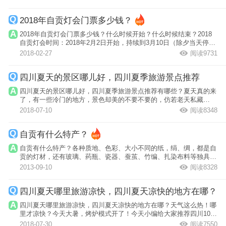
2018年自贡灯会门票多少钱？
2018年自贡灯会门票多少钱？什么时候开始？什么时候结束？2018
自贡灯会时间：2018年2月2日开始，持续到3月10日（除夕当天停
展），门票价格...
2018-02-27
阅读9731
四川夏天的景区哪儿好，四川夏季旅游景点推荐
四川夏天的景区哪儿好，四川夏季旅游景点推荐有哪些？夏天真的来
了，有一些冷门的地方，景色却美的不要不要的，仿若老天私藏
的“小桃源”。
2018-07-10
阅读8348
自贡有什么特产？
自贡有什么特产？各种质地、色彩、大小不同的纸，绢、绸，都是自
贡的灯材，还有玻璃、药瓶、瓷器、蚕茧、竹编、扎染布料等独具地
方风情和行...
2013-09-10
阅读8328
四川夏天哪里旅游凉快，四川夏天凉快的地方在哪？
四川夏天哪里旅游凉快，四川夏天凉快的地方在哪？天气这么热！哪
里才凉快？今天大暑，烤炉模式开了！今天小编给大家推荐四川10大
避暑胜地，...
2018-07-30
阅读7550