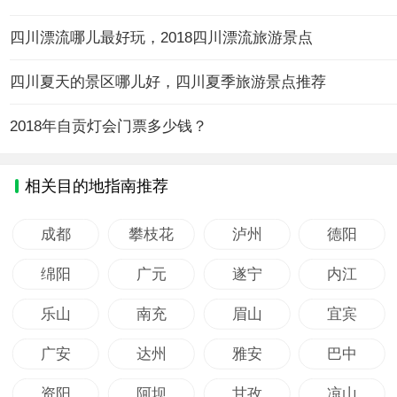
四川漂流哪儿最好玩，2018四川漂流旅游景点
四川夏天的景区哪儿好，四川夏季旅游景点推荐
2018年自贡灯会门票多少钱？
相关目的地指南推荐
成都
攀枝花
泸州
德阳
绵阳
广元
遂宁
内江
乐山
南充
眉山
宜宾
广安
达州
雅安
巴中
资阳
阿坝
甘孜
凉山