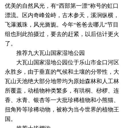
优美的自然风光，有“西部第一漂”称号的虹口
漂流。区内奇峰耸峙，古木参天，溪涧纵横，
飞瀑溅珠，风光旖旎。今年“爸爸去哪儿”节目
组也到此拍摄过，要去的赶紧，以后估计更火
了。
推荐九大瓦山国家湿地公园
大瓦山国家湿地公园位于乐山市金口河区
永胜乡，由于垂直的气候和土壤的分带性，大
瓦山天池绝大部分地带均为原始森林和人工林
所覆盖，动植物种类繁多，有珙桐、桫椤、连
香、水青、银杏等一大批珍稀植物和小熊猫、
扭角羚等珍稀动物，被称为当今世界的植物王
国。