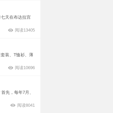
前七天在布达拉宫
阅读13405
短套装、T恤衫、薄
阅读10696
？首先，每年7月、
阅读8041