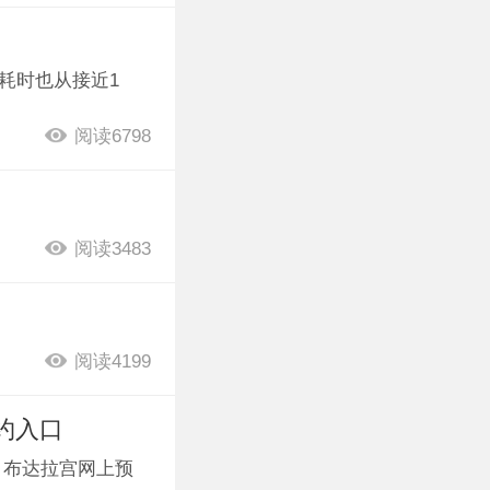
，耗时也从接近1
阅读6798
阅读3483
阅读4199
约入口
。布达拉宫网上预