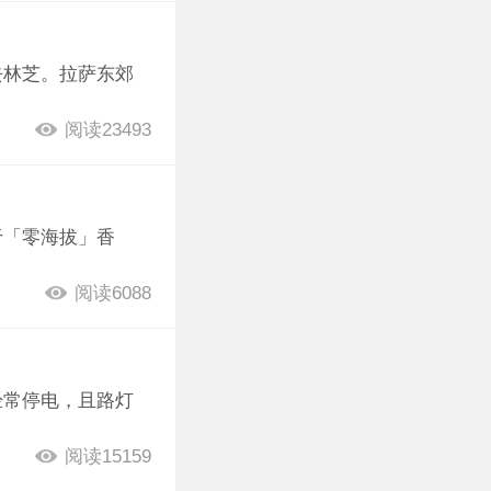
去林芝。拉萨东郊
阅读23493
于「零海拔」香
阅读6088
经常停电，且路灯
阅读15159