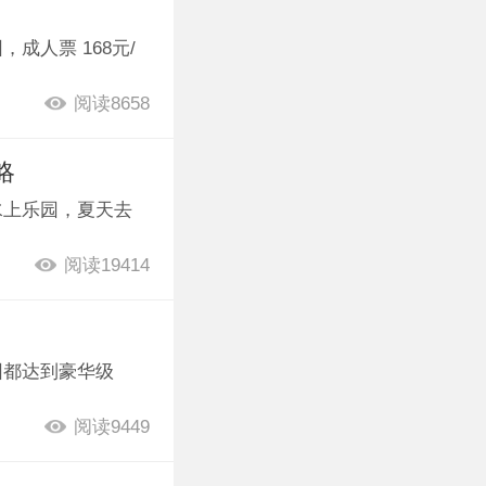
人票 168元/
阅读8658
略
水上乐园，夏天去
阅读19414
园都达到豪华级
阅读9449