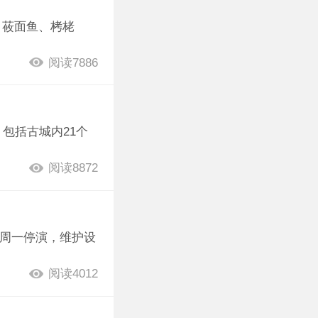
、莜面鱼、栲栳
阅读7886
包括古城内21个
阅读8872
（每周一停演，维护设
阅读4012