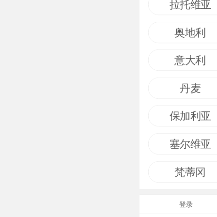
拉托维亚
奥地利
意大利
丹麦
保加利亚
塞尔维亚
梵蒂冈
登录