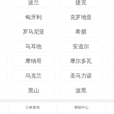
波兰
捷克
匈牙利
克罗地亚
罗马尼亚
希腊
马耳他
安道尔
摩纳哥
摩尔多瓦
乌克兰
圣马力诺
黑山
波黑
订单查询
帮助中心