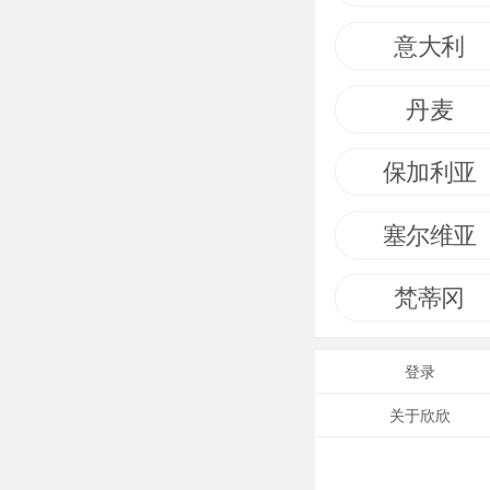
意大利
丹麦
保加利亚
塞尔维亚
梵蒂冈
登录
关于欣欣