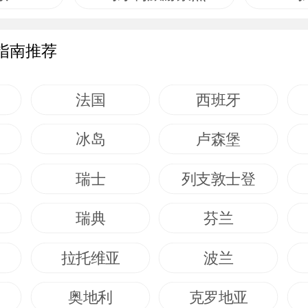
指南推荐
法国
西班牙
冰岛
卢森堡
瑞士
列支敦士登
瑞典
芬兰
拉托维亚
波兰
奥地利
克罗地亚