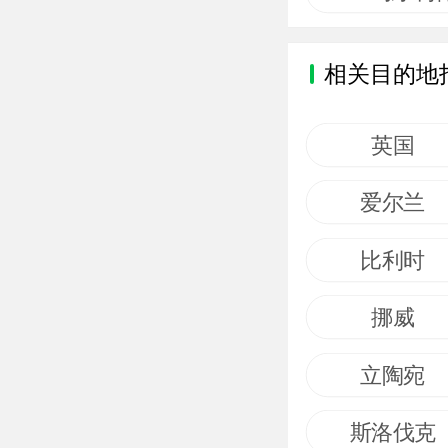
相关目的地
英国
爱尔兰
比利时
挪威
立陶宛
斯洛伐克