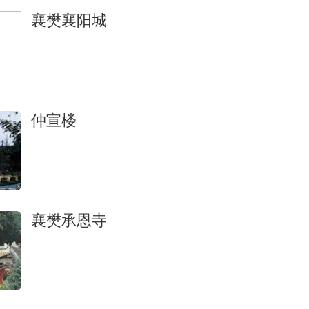
襄樊襄阳城
仲宣楼
襄樊承恩寺