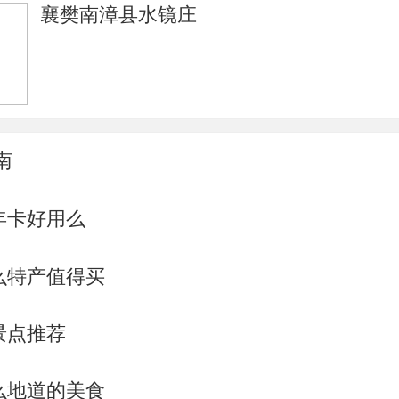
襄樊南漳县水镜庄
南
年卡好用么
么特产值得买
景点推荐
么地道的美食