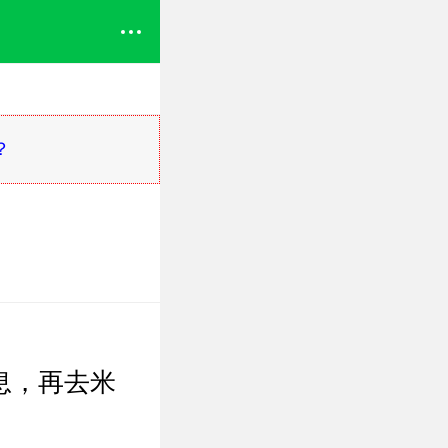
？
息，再去米