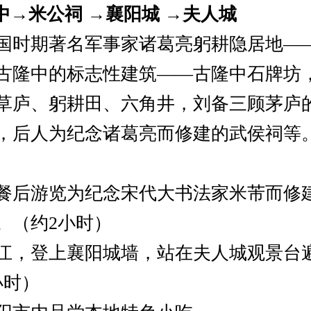
隆中→米公祠 →襄阳城 →夫人城
国时期著名军事家诸葛亮躬耕隐居地—
古隆中的标志性建筑——古隆中石牌坊
草庐、躬耕田、六角井，刘备三顾茅庐
，后人为纪念诸葛亮而修建的武侯祠等
餐后游览为纪念宋代大书法家米芾而修
。（约2小时）
江，登上襄阳城墙，站在夫人城观景台
小时）