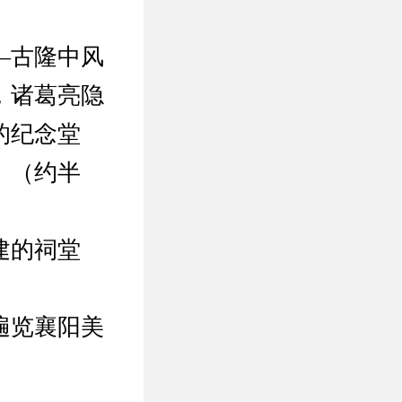
—古隆中风
，诸葛亮隐
的纪念堂
。（约半
建的祠堂
遍览襄阳美