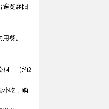
台遍览襄阳
内用餐。
公祠。（约2
尝小吃，购