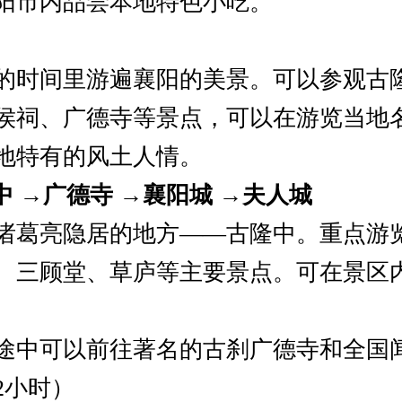
阳市内品尝本地特色小吃。
的时间里游遍襄阳的美景。可以参观古
侯祠、广德寺等景点，可以在游览当地
地特有的风土人情。
隆中 →广德寺 →襄阳城 →夫人城
诸葛亮隐居的地方——古隆中。重点游
、三顾堂、草庐等主要景点。可在景区
途中可以前往著名的古刹广德寺和全国
2小时）