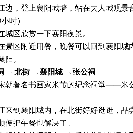
江边，登上襄阳城墙，站在夫人城观景
3小时）
在城区欣赏一下襄阳夜景。
在景区附近用餐，晚餐可以回到襄阳城
襄阳。
公祠 →北街 →襄阳城 →张公祠
宋朝著名书画家米芾的纪念祠堂——米
江来到襄阳城内，在北街好好逛逛，品
顺便把午餐也解决了。