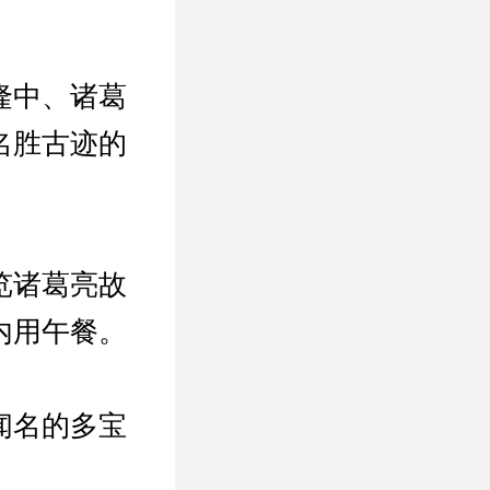
隆中、诸葛
名胜古迹的
览诸葛亮故
内用午餐。
闻名的多宝