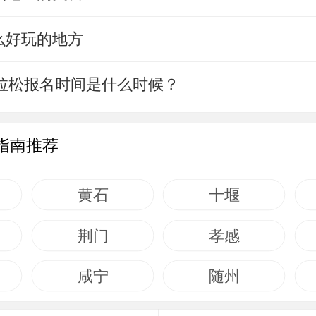
么好玩的地方
马拉松报名时间是什么时候？
指南推荐
黄石
十堰
荆门
孝感
咸宁
随州