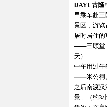
DAY1 古
早乘车赴三
景区，游览
居时居住的
——三顾堂
天）
中午用过午
——米公祠
之后南渡汉
景。（约3