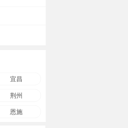
宜昌
荆州
恩施