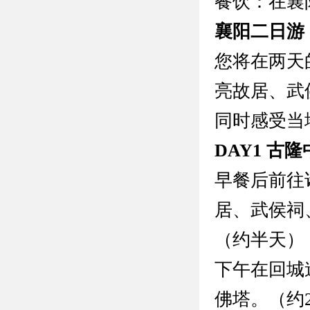
餐饮：在襄
襄阳二日游
您将在两天
亮故居、武
同时感受当
DAY1 古
早餐后前往
居、武侯祠
（约半天）
下午在回城
佛塔。（约