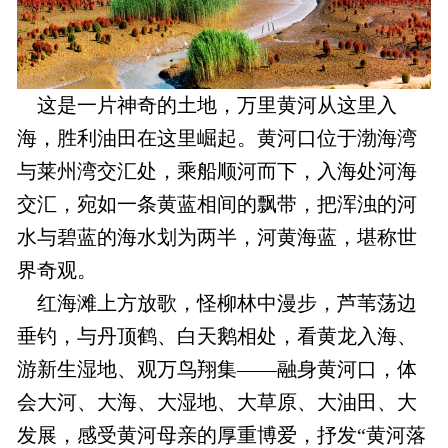
这是一片神奇的土地，万里黄河从这里入
海，胜利油田在这里崛起。黄河口位于渤海湾
与莱州湾交汇处，乘船顺河而下，入海处河海
交汇，宛如一条黄蓝相间的飘带，把浑浊的河
水与碧蓝的海水划为两半，河黄海蓝，堪称世
界奇观。
红海滩上方放歌，怪柳林中漫步，芦苇荡边
垂钓，与丹顶鹤、白天鹅相处，看黄龙入海、
游新生湿地、观万鸟翔集——融身黄河口，体
会大河、大海、大湿地、大草原、大油田、大
发展，感受黄河母亲的厚重博爱，抒发“黄河落